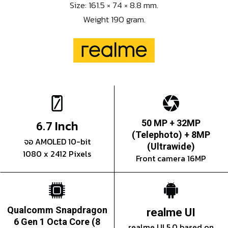
Size: 161.5 × 74 × 8.8 mm.
Weight 190 gram.
Inch
50 MP + 32MP
6.7
(Telephoto) + 8MP
จอ AMOLED 10-bit
(Ultrawide)
1080 x 2412 Pixels
Front camera 16MP
Qualcomm Snapdragon
realme UI
6 Gen 1 Octa Core (8
realme UI 5.0 based on