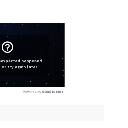
help_outline
nexpected happened.
 or try again later.
Powered by 
GliaStudios