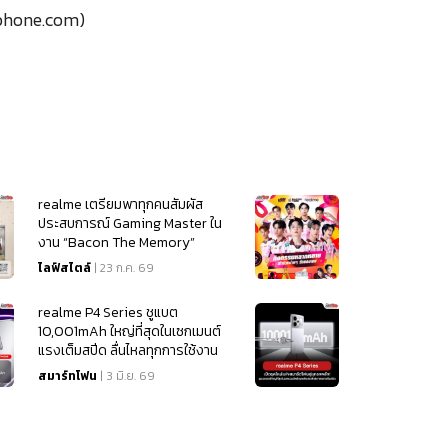
phone.com)
realme เตรียมพาทุกคนสัมผัส
ประสบการณ์ Gaming Master ใน
งาน “Bacon The Memory”
ไลฟ์สไตล์
| 23 ก.ค. 69
realme P4 Series ชูแบต
10,001mAh ใหญ่ที่สุดในเซกเมนต์
แรงเต็มสปีด ลื่นไหลทุกการใช้งาน
เริ่มต้น 4,499
สมาร์ทโฟน
| 3 มิ.ย. 69