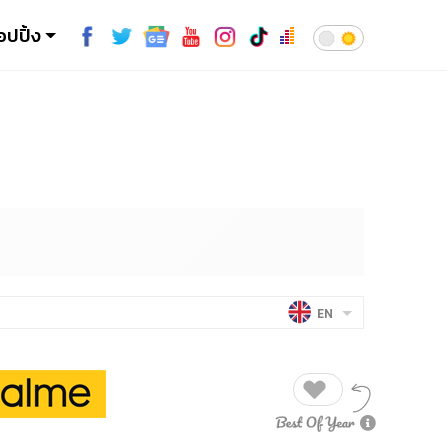
อปปิ้ง
EN