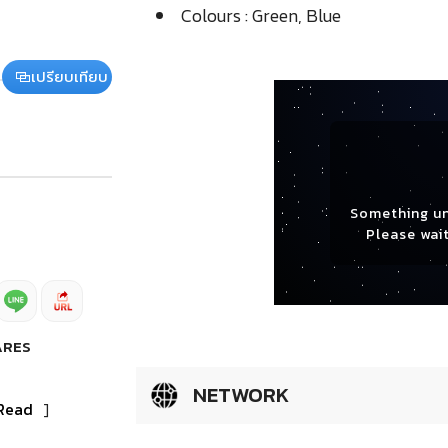
Colours : Green, Blue
เปรียบเทียบ
Something u
Please wait
ARES
NETWORK
Read
]