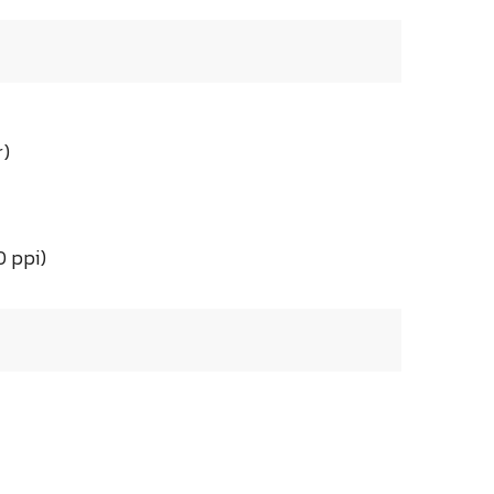
r)
0 ppi)