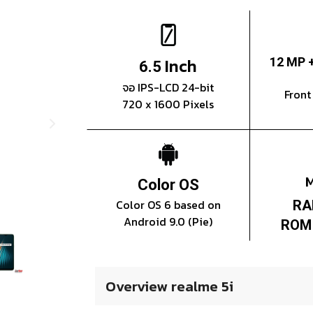
Inch
12 MP 
6.5
จอ IPS-LCD 24-bit
Fron
720 x 1600 Pixels
Color OS
Color OS 6 based on
RA
Android 9.0 (Pie)
ROM 
Overview realme 5i