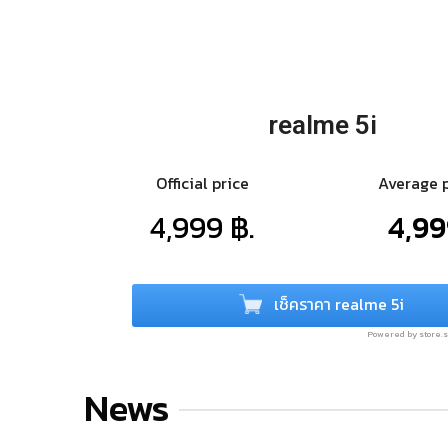
realme 5i
Official price
Average 
4,999 ฿.
4,99
เช็คราคา realme 5i
Powered by store
News