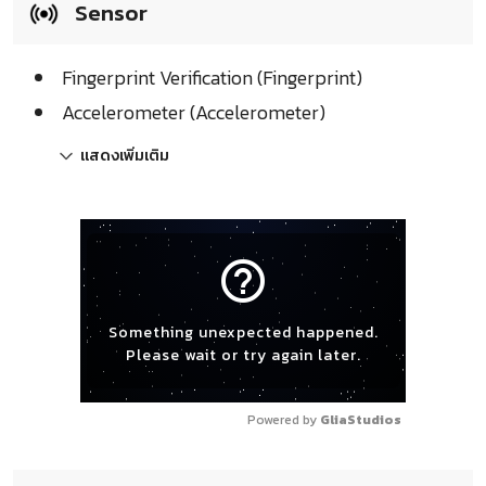
Sensor
Fingerprint Verification (Fingerprint)
Accelerometer (Accelerometer)
แสดงเพิ่มเติม
help_outline
Something unexpected happened.
Please wait or try again later.
Powered by 
GliaStudios