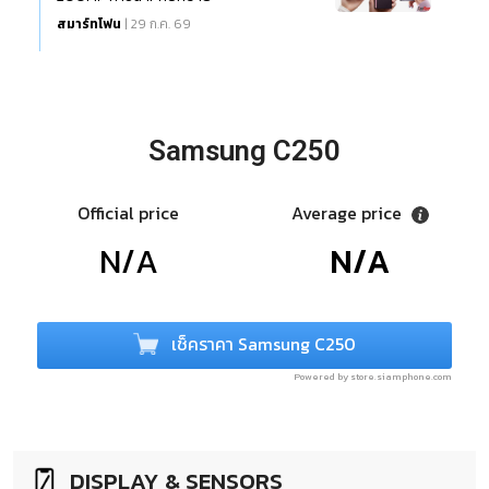
สมาร์ทโฟน
| 29 ก.ค. 69
Samsung C250
Official price
Average price
N/A
N/A
เช็คราคา Samsung C250
Powered by store.siamphone.com
DISPLAY & SENSORS