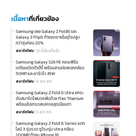
เนื้อหา
ที่เกี่ยวข้อง
Samsung เผย Galaxy Z Fold8 และ
Galaxy Z Flip8 ทำยอดขายในยุโรปสูง
กว่ารุ่นก่อน 20%
สมาร์ทโฟน
| 13 ชั่วโมงที่แล้ว
Samsung Galaxy S26 FE คอนเฟิร์ม
เตรียมเปิดตัวปีนี้ พร้อมสานต่อสเปคกล้อง
50MP และชาร์จไว 45W
สมาร์ทโฟน
| 6 ส.ค. 69
Samsung Galaxy Z Fold 8 Ultra ยกระ
ดับสมาร์ตโฟนจอพับด้วย Flex Titanium
พร้อมอัปเกรดสเปคจอสุดเนียนตา
สมาร์ทโฟน
| 3 ส.ค. 69
Samsung Galaxy Z Fold 8 Series แตก
ไลน์ 3 รุ่นรวด ชูโรงรุ่น Ultra กล้อง
200MP ท้าชน iPhone 18