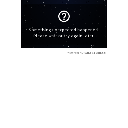
help_outline
Something unexpected happened.
Please wait or try again later.
Powered by 
GliaStudios