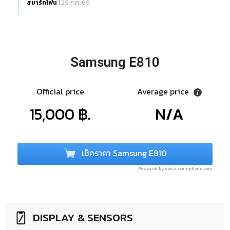
สมาร์ทโฟน
| 29 ก.ค. 69
Samsung E810
Official price
Average price
15,000 ฿.
N/A
เช็คราคา Samsung E810
Powered by store.siamphone.com
DISPLAY & SENSORS