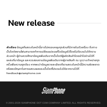
New release
คำเตือน
ข้อมูลที่แสดงในหน้านี้อาจไม่ครอบคลุมทุกส่วนที่มีภายในตัวเครื่อง ซึ่งทาง
เว็บไซต์สยามโฟนสามารถทำการเปลี่ยนแปลงแก้ไขข้อมูลได้โดยไม่ต้องแจ้งให้ทราบ
ล่วงหน้า ผู้อ่านควรศึกษาข้อมูลเพิ่มเติมจากเว็บไซต์ผู้ผลิตสินค้าโดยเข้าไปอ่านได้ที่
แหล่งที่มาข้อมูล
และควรสอบถามข้อมูลเพิ่มเติมจากผู้ขายสินค้า ณ จุดวางจำหน่ายทุก
ครั้งเพื่อความถูกต้อง หากพบว่าข้อมูลรายละเอียดที่เราแสดงในหน้านี้มีความผิดพลาด
หรือพบปัญหาในการแสดงผลของเว็บไซต์โปรดแจ้งให้เราทราบได้ที่
feedback@siamphone.com
© 2001-2026 SIAMPHONE DOT COM COMPANY LIMITED. ALL RIGHTS RESERVED.