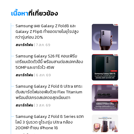
เนื้อหา
ที่เกี่ยวข้อง
Samsung เผย Galaxy Z Fold8 และ
Galaxy Z Flip8 ทำยอดขายในยุโรปสูง
กว่ารุ่นก่อน 20%
สมาร์ทโฟน
| 7 ส.ค. 69
Samsung Galaxy S26 FE คอนเฟิร์ม
เตรียมเปิดตัวปีนี้ พร้อมสานต่อสเปคกล้อง
50MP และชาร์จไว 45W
สมาร์ทโฟน
| 6 ส.ค. 69
Samsung Galaxy Z Fold 8 Ultra ยกระ
ดับสมาร์ตโฟนจอพับด้วย Flex Titanium
พร้อมอัปเกรดสเปคจอสุดเนียนตา
สมาร์ทโฟน
| 3 ส.ค. 69
Samsung Galaxy Z Fold 8 Series แตก
ไลน์ 3 รุ่นรวด ชูโรงรุ่น Ultra กล้อง
200MP ท้าชน iPhone 18