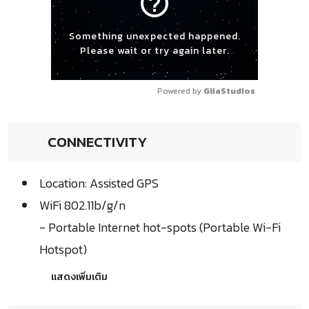
help_outline
Something unexpected happened.
Please wait or try again later.
Powered by 
GliaStudios
CONNECTIVITY
Location: Assisted GPS
WiFi 802.11b/g/n
- Portable Internet hot-spots (Portable Wi-Fi
Hotspot)
แสดงเพิ่มเติม