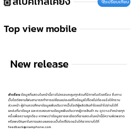
สเปคใกล้เคียง
เปรียบเทียบ
Top view mobile
New release
คำเตือน
ข้อมูลที่แสดงในหน้านี้อาจไม่ครอบคลุมทุกส่วนที่มีภายในตัวเครื่อง ซึ่งทาง
เว็บไซต์สยามโฟนสามารถทำการเปลี่ยนแปลงแก้ไขข้อมูลได้โดยไม่ต้องแจ้งให้ทราบ
ล่วงหน้า ผู้อ่านควรศึกษาข้อมูลเพิ่มเติมจากเว็บไซต์ผู้ผลิตสินค้าโดยเข้าไปอ่านได้ที่
แหล่งที่มาข้อมูล
และควรสอบถามข้อมูลเพิ่มเติมจากผู้ขายสินค้า ณ จุดวางจำหน่ายทุก
ครั้งเพื่อความถูกต้อง หากพบว่าข้อมูลรายละเอียดที่เราแสดงในหน้านี้มีความผิดพลาด
หรือพบปัญหาในการแสดงผลของเว็บไซต์โปรดแจ้งให้เราทราบได้ที่
feedback@siamphone.com