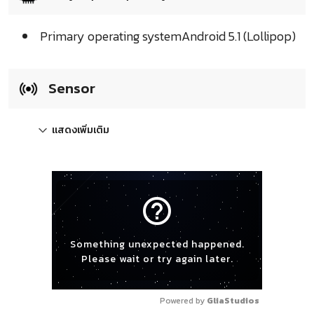
Primary operating systemAndroid 5.1 (Lollipop)
Sensor
แสดงเพิ่มเติม
help_outline
Something unexpected happened.
Please wait or try again later.
Powered by 
GliaStudios