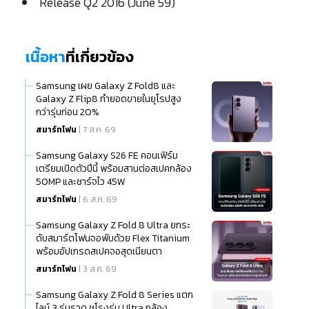
Release Q2 2016 (June 59)
เนื้อหา
ที่เกี่ยวข้อง
Samsung เผย Galaxy Z Fold8 และ
Galaxy Z Flip8 ทำยอดขายในยุโรปสูง
กว่ารุ่นก่อน 20%
สมาร์ทโฟน
| 7 ส.ค. 69
Samsung Galaxy S26 FE คอนเฟิร์ม
เตรียมเปิดตัวปีนี้ พร้อมสานต่อสเปคกล้อง
50MP และชาร์จไว 45W
สมาร์ทโฟน
| 6 ส.ค. 69
Samsung Galaxy Z Fold 8 Ultra ยกระ
ดับสมาร์ตโฟนจอพับด้วย Flex Titanium
พร้อมอัปเกรดสเปคจอสุดเนียนตา
สมาร์ทโฟน
| 3 ส.ค. 69
Samsung Galaxy Z Fold 8 Series แตก
ไลน์ 3 รุ่นรวด ชูโรงรุ่น Ultra กล้อง