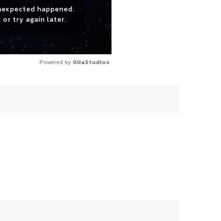
nexpected happened.
 or try again later.
Powered by 
GliaStudios