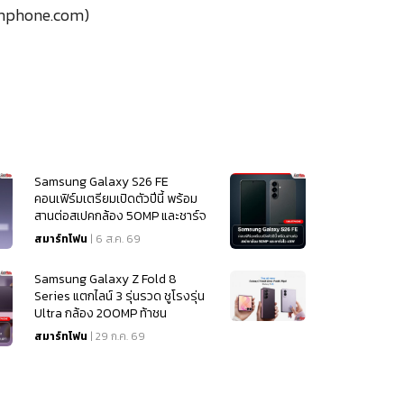
amphone.com)
Samsung Galaxy S26 FE
คอนเฟิร์มเตรียมเปิดตัวปีนี้ พร้อม
สานต่อสเปคกล้อง 50MP และชาร์จ
ไว 45W
สมาร์ทโฟน
| 6 ส.ค. 69
Samsung Galaxy Z Fold 8
Series แตกไลน์ 3 รุ่นรวด ชูโรงรุ่น
Ultra กล้อง 200MP ท้าชน
iPhone 18
สมาร์ทโฟน
| 29 ก.ค. 69