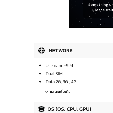
Something u
Please wait
NETWORK
Use nano-SIM
Dual SIM
Data 2G, 3G , 4G
แสดงเพิ่มเติม
OS (OS, CPU, GPU)