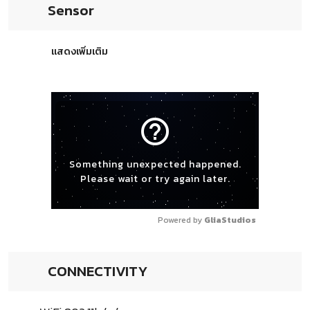
Sensor
แสดงเพิ่มเติม
help_outline
Something unexpected happened.
Please wait or try again later.
Powered by 
GliaStudios
CONNECTIVITY