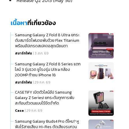
Release Q2 2013 (May 56)
เนื้อหา
ที่เกี่ยวข้อง
Samsung Galaxy Z Fold 8 Ultra ยกระ
ดับสมาร์ตโฟนจอพับด้วย Flex Titanium
พร้อมอัปเกรดสเปคจอสุดเนียนตา
สมาร์ทโฟน
| 3 ส.ค. 69
Samsung Galaxy Z Fold 8 Series แตก
ไลน์ 3 รุ่นรวด ชูโรงรุ่น Ultra กล้อง
200MP ท้าชน iPhone 18
สมาร์ทโฟน
| 29 ก.ค. 69
CASETiFY เปิดตัวไลน์อัป Samsung
Galaxy Z Series! ยกระดับทุกการพับ
สะท้อนตัวตนแบบไร้ขีดจำกัด
Case
| 29 ก.ค. 69
Samsung Galaxy Buds4 Pro ดีไหม? หู
ฟังไร้สายเสียง Hi-Res ตัดเสียงรบกวน