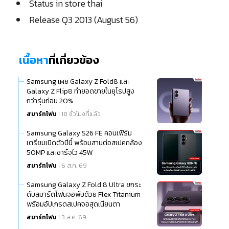
Status in store thai
Release Q3 2013 (August 56)
เนื้อหา
ที่เกี่ยวข้อง
Samsung เผย Galaxy Z Fold8 และ
Galaxy Z Flip8 ทำยอดขายในยุโรปสูง
กว่ารุ่นก่อน 20%
สมาร์ทโฟน
| 18 ชั่วโมงที่แล้ว
Samsung Galaxy S26 FE คอนเฟิร์ม
เตรียมเปิดตัวปีนี้ พร้อมสานต่อสเปคกล้อง
50MP และชาร์จไว 45W
สมาร์ทโฟน
| 6 ส.ค. 69
Samsung Galaxy Z Fold 8 Ultra ยกระ
ดับสมาร์ตโฟนจอพับด้วย Flex Titanium
พร้อมอัปเกรดสเปคจอสุดเนียนตา
สมาร์ทโฟน
| 3 ส.ค. 69