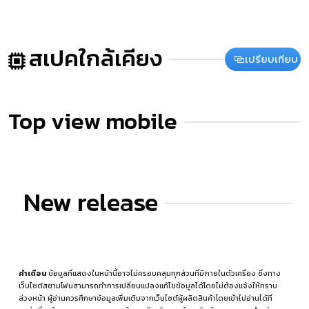
สเปคใกล้เคียง
เปรียบเทียบ
Top view mobile
New release
คำเตือน
ข้อมูลที่แสดงในหน้านี้อาจไม่ครอบคลุมทุกส่วนที่มีภายในตัวเครื่อง ซึ่งทาง
เว็บไซต์สยามโฟนสามารถทำการเปลี่ยนแปลงแก้ไขข้อมูลได้โดยไม่ต้องแจ้งให้ทราบ
ล่วงหน้า ผู้อ่านควรศึกษาข้อมูลเพิ่มเติมจากเว็บไซต์ผู้ผลิตสินค้าโดยเข้าไปอ่านได้ที่