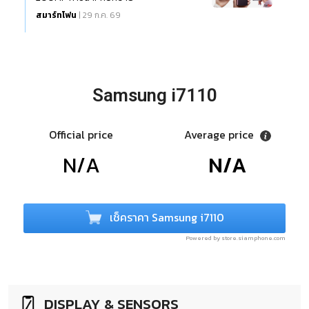
สมาร์ทโฟน
| 29 ก.ค. 69
Samsung i7110
Official price
Average price
N/A
N/A
เช็คราคา Samsung i7110
Powered by store.siamphone.com
DISPLAY & SENSORS