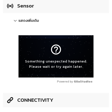
Sensor
แสดงเพิ่มเติม
help_outline
Something unexpected happened.
Please wait or try again later.
Powered by 
GliaStudios
CONNECTIVITY