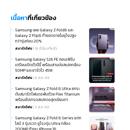
เนื้อหา
ที่เกี่ยวข้อง
Samsung เผย Galaxy Z Fold8 และ
Galaxy Z Flip8 ทำยอดขายในยุโรปสูง
กว่ารุ่นก่อน 20%
สมาร์ทโฟน
| 16 ชั่วโมงที่แล้ว
Samsung Galaxy S26 FE คอนเฟิร์ม
เตรียมเปิดตัวปีนี้ พร้อมสานต่อสเปคกล้อง
50MP และชาร์จไว 45W
สมาร์ทโฟน
| 6 ส.ค. 69
Samsung Galaxy Z Fold 8 Ultra ยกระ
ดับสมาร์ตโฟนจอพับด้วย Flex Titanium
พร้อมอัปเกรดสเปคจอสุดเนียนตา
สมาร์ทโฟน
| 3 ส.ค. 69
Samsung Galaxy Z Fold 8 Series แตก
ไลน์ 3 รุ่นรวด ชูโรงรุ่น Ultra กล้อง
200MP ท้าชน iPhone 18