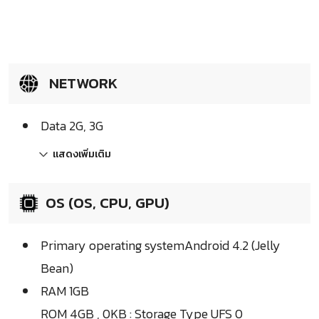
NETWORK
Data 2G, 3G
แสดงเพิ่มเติม
OS (OS, CPU, GPU)
Primary operating systemAndroid 4.2 (Jelly
Bean)
RAM 1GB
ROM 4GB , 0KB : Storage Type UFS 0