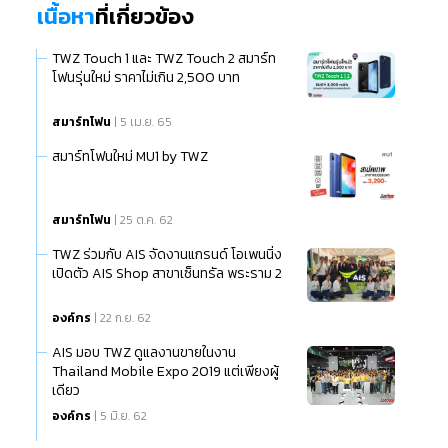
เนื้อหา
ที่เกี่ยวข้อง
TWZ Touch 1 และ TWZ Touch 2 สมาร์ท
โฟนรุ่นใหม่ ราคาไม่เกิน 2,500 บาท
สมาร์ทโฟน
| 5 เม.ย. 65
สมาร์ทโฟนใหม่ MU1 by TWZ
สมาร์ทโฟน
| 25 ต.ค. 62
TWZ ร่วมกับ AIS จัดงานแกรนด์ โอเพนนิ่ง
เปิดตัว AIS Shop สาขาเซ็นทรัล พระราม 2
องค์กร
| 22 ก.ย. 62
AIS มอบ TWZ ดูแลงานขายในงาน
Thailand Mobile Expo 2019 แต่เพียงผู้
เดียว
องค์กร
| 5 มิ.ย. 62