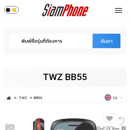
ค้นหา
TWZ BB55
TWZ
BB55
EN