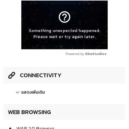
help_outline
Something unexpected happened.
Please wait or try again later.
Powered by 
GliaStudios
CONNECTIVITY
แสดงเพิ่มเติม
WEB BROWSING
WAP 2.0 Browser