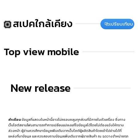
สเปคใกล้เคียง
เปรียบเทียบ
Top view mobile
New release
คำเตือน
ข้อมูลที่แสดงในหน้านี้อาจไม่ครอบคลุมทุกส่วนที่มีภายในตัวเครื่อง ซึ่งทาง
เว็บไซต์สยามโฟนสามารถทำการเปลี่ยนแปลงแก้ไขข้อมูลได้โดยไม่ต้องแจ้งให้ทราบ
ล่วงหน้า ผู้อ่านควรศึกษาข้อมูลเพิ่มเติมจากเว็บไซต์ผู้ผลิตสินค้าโดยเข้าไปอ่านได้ที่
แหล่งที่มาข้อมูล
และควรสอบถามข้อมูลเพิ่มเติมจากผู้ขายสินค้า ณ จุดวางจำหน่ายทุก