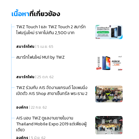
เนื้อหา
ที่เกี่ยวข้อง
TWZ Touch 1 และ TWZ Touch 2 สมาร์ท
โฟนรุ่นใหม่ ราคาไม่เกิน 2,500 บาท
สมาร์ทโฟน
| 5 เม.ย. 65
สมาร์ทโฟนใหม่ MU1 by TWZ
สมาร์ทโฟน
| 25 ต.ค. 62
TWZ ร่วมกับ AIS จัดงานแกรนด์ โอเพนนิ่ง
เปิดตัว AIS Shop สาขาเซ็นทรัล พระราม 2
องค์กร
| 22 ก.ย. 62
AIS มอบ TWZ ดูแลงานขายในงาน
Thailand Mobile Expo 2019 แต่เพียงผู้
เดียว
องค์กร
| 5 มิ.ย. 62