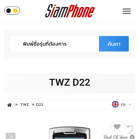
ค้นหา
TWZ D22
TWZ
D22
EN