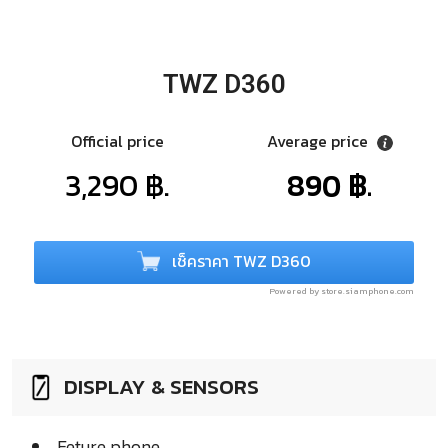
TWZ D360
Official price
Average price
3,290 ฿.
890 ฿.
เช็คราคา TWZ D360
Powered by store.siamphone.com
DISPLAY & SENSORS
Feture phone