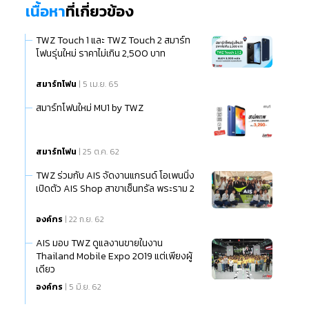
เนื้อหา
ที่เกี่ยวข้อง
TWZ Touch 1 และ TWZ Touch 2 สมาร์ท
โฟนรุ่นใหม่ ราคาไม่เกิน 2,500 บาท
สมาร์ทโฟน
| 5 เม.ย. 65
สมาร์ทโฟนใหม่ MU1 by TWZ
สมาร์ทโฟน
| 25 ต.ค. 62
TWZ ร่วมกับ AIS จัดงานแกรนด์ โอเพนนิ่ง
เปิดตัว AIS Shop สาขาเซ็นทรัล พระราม 2
องค์กร
| 22 ก.ย. 62
AIS มอบ TWZ ดูแลงานขายในงาน
Thailand Mobile Expo 2019 แต่เพียงผู้
เดียว
องค์กร
| 5 มิ.ย. 62