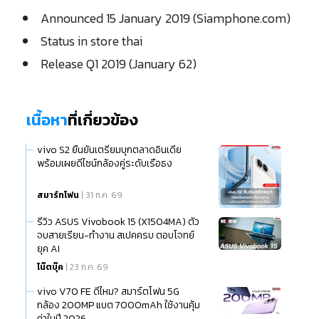
Announced 15 January 2019 (Siamphone.com)
Status in store thai
Release Q1 2019 (January 62)
เนื้อหา
ที่เกี่ยวข้อง
vivo S2 ยืนยันเตรียมบุกตลาดอินเดีย
พร้อมเผยดีไซน์กล้องคู่ระดับเรือธง
สมาร์ทโฟน
| 31 ก.ค. 69
รีวิว ASUS Vivobook 15 (X1504MA) ตัว
จบสายเรียน-ทำงาน สเปคครบ ตอบโจทย์
ยุค AI
โน๊ตบุ๊ค
| 23 ก.ค. 69
vivo V70 FE ดีไหม? สมาร์ตโฟน 5G
กล้อง 200MP แบต 7000mAh ใช้งานคุ้ม
ค่าในปี 2026