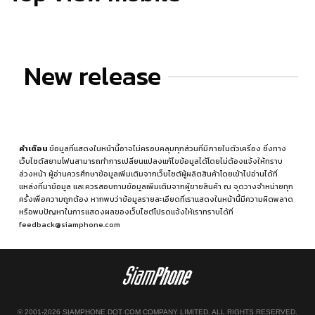
New release
คำเตือน
ข้อมูลที่แสดงในหน้านี้อาจไม่ครอบคลุมทุกส่วนที่มีภายในตัวเครื่อง ซึ่งทาง
เว็บไซต์สยามโฟนสามารถทำการเปลี่ยนแปลงแก้ไขข้อมูลได้โดยไม่ต้องแจ้งให้ทราบ
ล่วงหน้า ผู้อ่านควรศึกษาข้อมูลเพิ่มเติมจากเว็บไซต์ผู้ผลิตสินค้าโดยเข้าไปอ่านได้ที่
แหล่งที่มาข้อมูล
และควรสอบถามข้อมูลเพิ่มเติมจากผู้ขายสินค้า ณ จุดวางจำหน่ายทุก
ครั้งเพื่อความถูกต้อง หากพบว่าข้อมูลรายละเอียดที่เราแสดงในหน้านี้มีความผิดพลาด
หรือพบปัญหาในการแสดงผลของเว็บไซต์โปรดแจ้งให้เราทราบได้ที่
feedback@siamphone.com
© 2001-2026 SIAMPHONE DOT COM COMPANY LIMITED. ALL RIGHTS RESERVED.