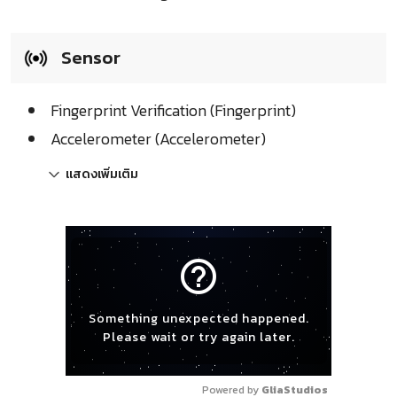
Sensor
Fingerprint Verification (Fingerprint)
Accelerometer (Accelerometer)
แสดงเพิ่มเติม
help_outline
Something unexpected happened.
Please wait or try again later.
Powered by 
GliaStudios