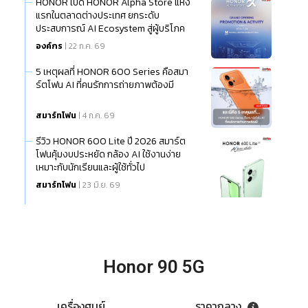
HONOR เปิด HONOR Alpha Store แห่ง
แรกในตลาดต่างประเทศ ยกระดับ
ประสบการณ์ AI Ecosystem สู่ผู้บริโภค
ไทย
องค์กร
| 22 ก.ค. 69
5 เหตุผลที่ HONOR 600 Series คือสมา
ร์ตโฟน AI ที่คนรักการถ่ายภาพต้องมี
สมาร์ทโฟน
| 4 ก.ค. 69
รีวิว HONOR 600 Lite ปี 2026 สมาร์ต
โฟนคุ้มงบประหยัด กล้อง AI ใช้งานง่าย
เหมาะกับนักเรียนและผู้ใช้ทั่วไป
สมาร์ทโฟน
| 23 มิ.ย. 69
Honor 90 5G
เครื่องศูนย์
ราคากลาง