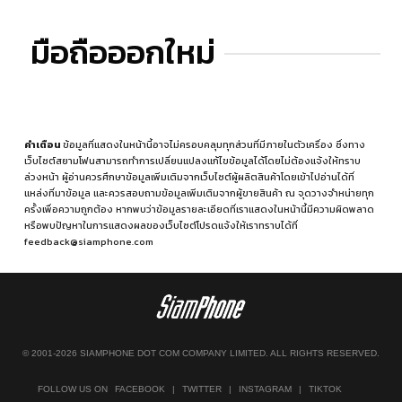
มือถือออกใหม่
คำเตือน
ข้อมูลที่แสดงในหน้านี้อาจไม่ครอบคลุมทุกส่วนที่มีภายในตัวเครื่อง ซึ่งทาง
เว็บไซต์สยามโฟนสามารถทำการเปลี่ยนแปลงแก้ไขข้อมูลได้โดยไม่ต้องแจ้งให้ทราบ
ล่วงหน้า ผู้อ่านควรศึกษาข้อมูลเพิ่มเติมจากเว็บไซต์ผู้ผลิตสินค้าโดยเข้าไปอ่านได้ที่
แหล่งที่มาข้อมูล
และควรสอบถามข้อมูลเพิ่มเติมจากผู้ขายสินค้า ณ จุดวางจำหน่ายทุก
ครั้งเพื่อความถูกต้อง หากพบว่าข้อมูลรายละเอียดที่เราแสดงในหน้านี้มีความผิดพลาด
หรือพบปัญหาในการแสดงผลของเว็บไซต์โปรดแจ้งให้เราทราบได้ที่
feedback@siamphone.com
© 2001-2026 SIAMPHONE DOT COM COMPANY LIMITED. ALL RIGHTS RESERVED.
FOLLOW US ON
FACEBOOK
|
TWITTER
|
INSTAGRAM
|
TIKTOK