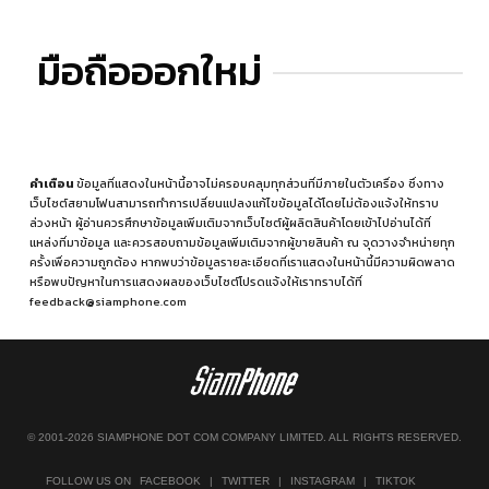
มือถือออกใหม่
คำเตือน
ข้อมูลที่แสดงในหน้านี้อาจไม่ครอบคลุมทุกส่วนที่มีภายในตัวเครื่อง ซึ่งทาง
เว็บไซต์สยามโฟนสามารถทำการเปลี่ยนแปลงแก้ไขข้อมูลได้โดยไม่ต้องแจ้งให้ทราบ
ล่วงหน้า ผู้อ่านควรศึกษาข้อมูลเพิ่มเติมจากเว็บไซต์ผู้ผลิตสินค้าโดยเข้าไปอ่านได้ที่
แหล่งที่มาข้อมูล
และควรสอบถามข้อมูลเพิ่มเติมจากผู้ขายสินค้า ณ จุดวางจำหน่ายทุก
ครั้งเพื่อความถูกต้อง หากพบว่าข้อมูลรายละเอียดที่เราแสดงในหน้านี้มีความผิดพลาด
หรือพบปัญหาในการแสดงผลของเว็บไซต์โปรดแจ้งให้เราทราบได้ที่
feedback@siamphone.com
© 2001-2026 SIAMPHONE DOT COM COMPANY LIMITED. ALL RIGHTS RESERVED.
FOLLOW US ON
FACEBOOK
|
TWITTER
|
INSTAGRAM
|
TIKTOK