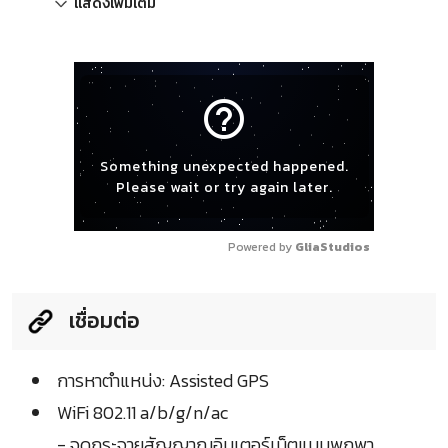
แสดงเพิ่มเติม
help_outline
Something unexpected happened.
Please wait or try again later.
Powered by 
GliaStudios
เชื่อมต่อ
การหาตำแหน่ง: Assisted GPS
WiFi 802.11 a/b/g/n/ac
- จุดกระจายสัญญาณอินเตอร์เน็ตแบบพกพา