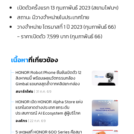
เปิดตัวครั้งแรก 13 กุมภาพันธ์ 2023 (สยามโฟนฯ)
สถานะ มีวางจำหน่ายในประเทศไทย
วางจำหน่าย ไตรมาสที่ 1 ปี 2023 (กุมภาพันธ์ 66)
- ราคาเปิดตัว 7,599 บาท (กุมภาพันธ์ 66)
เนื้อหา
ที่เกี่ยวข้อง
HONOR Robot Phone ยืนยันเปิดตัว 12
สิงหาคมนี้ พร้อมเผยนวัตกรรมกล้อง
Gimbal แขนกลสุดล้ำจากคลิปแกะกล่อง
สมาร์ทโฟน
| 31 ก.ค. 69
HONOR เปิด HONOR Alpha Store แห่ง
แรกในตลาดต่างประเทศ ยกระดับ
ประสบการณ์ AI Ecosystem สู่ผู้บริโภค
ไทย
องค์กร
| 22 ก.ค. 69
5 เหตุผลที่ HONOR 600 Series คือสมา