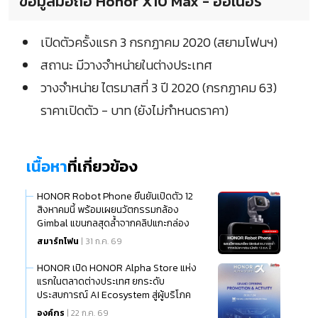
ข้อมูลมือถือ Honor X10 Max - ออเนอร์
เปิดตัวครั้งแรก 3 กรกฏาคม 2020 (สยามโฟนฯ)
สถานะ มีวางจำหน่ายในต่างประเทศ
วางจำหน่าย ไตรมาสที่ 3 ปี 2020 (กรกฏาคม 63)
ราคาเปิดตัว - บาท (ยังไม่กำหนดราคา)
เนื้อหา
ที่เกี่ยวข้อง
HONOR Robot Phone ยืนยันเปิดตัว 12
สิงหาคมนี้ พร้อมเผยนวัตกรรมกล้อง
Gimbal แขนกลสุดล้ำจากคลิปแกะกล่อง
สมาร์ทโฟน
| 31 ก.ค. 69
HONOR เปิด HONOR Alpha Store แห่ง
แรกในตลาดต่างประเทศ ยกระดับ
ประสบการณ์ AI Ecosystem สู่ผู้บริโภค
ไทย
องค์กร
| 22 ก.ค. 69