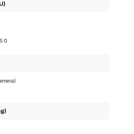
U)
S 0
 Camera)
ng)