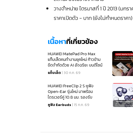
วางจำหน่าย ไตรมาสที่ 1 ปี 2013 (มกร
ราคาเปิดตัว - บาท (ยังไม่กำหนดราคา)
เนื้อหา
ที่เกี่ยวข้อง
HUAWEI MatePad Pro Max
แท็บเล็ตคนทำงานยุคใหม่ ก้าวข้าม
ขีดจำกัดด้วย AI อัจฉริยะ บนดีไซน์
บางที่สุดในโลกเพียง
แท็บเล็ต
| 30 ก.ค. 69
HUAWEI FreeClip 2 S หูฟัง
Open-Ear รุ่นใหม่ มาพร้อม
ไดรเวอร์คู่ 10.8 มม. รองรับ
Spatial Audio และแบตเตอรี่นาน
หูฟัง Earbuds
| 15 ก.ค. 69
สูงสุด 38 ชั่วโมง