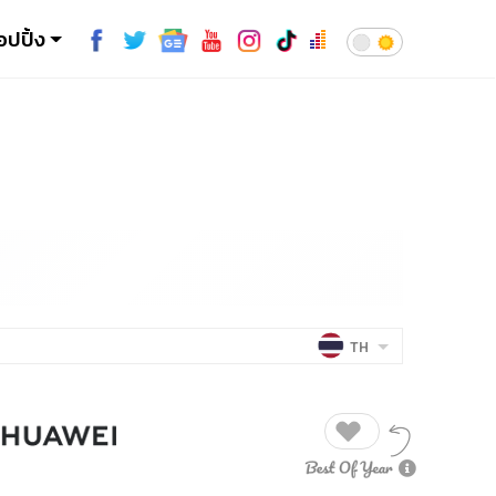
อปปิ้ง
TH