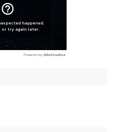
help_outline
nexpected happened.
 or try again later.
Powered by 
GliaStudios