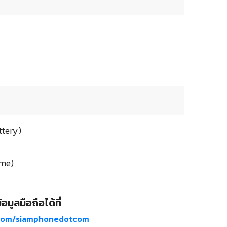
ttery)
ime)
อมูลมือถือได้ที่
com/siamphonedotcom