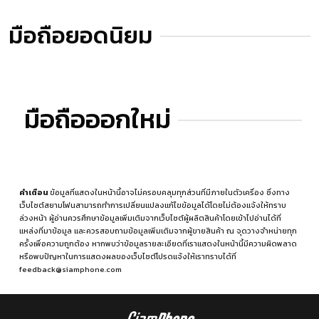
มือถือยอดนิยม
มือถือออกใหม่
คำเตือน
ข้อมูลที่แสดงในหน้านี้อาจไม่ครอบคลุมทุกส่วนที่มีภายในตัวเครื่อง ซึ่งทาง
เว็บไซต์สยามโฟนสามารถทำการเปลี่ยนแปลงแก้ไขข้อมูลได้โดยไม่ต้องแจ้งให้ทราบ
ล่วงหน้า ผู้อ่านควรศึกษาข้อมูลเพิ่มเติมจากเว็บไซต์ผู้ผลิตสินค้าโดยเข้าไปอ่านได้ที่
แหล่งที่มาข้อมูล
และควรสอบถามข้อมูลเพิ่มเติมจากผู้ขายสินค้า ณ จุดวางจำหน่ายทุก
ครั้งเพื่อความถูกต้อง หากพบว่าข้อมูลรายละเอียดที่เราแสดงในหน้านี้มีความผิดพลาด
หรือพบปัญหาในการแสดงผลของเว็บไซต์โปรดแจ้งให้เราทราบได้ที่
feedback@siamphone.com