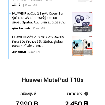
แท็บเล็ต
| 22 ก.ค. 69
HUAWEI FreeClip 2 S หูฟัง Open-Ear
รุ่นใหม่ มาพร้อมไดรเวอร์คู่ 10.8 มม.
รองรับ Spatial Audio และแบตเตอรี่นาน
สูงสุด 38 ชั่วโมง
หูฟัง Earbuds
| 15 ก.ค. 69
HUAWEI เปิดตัว Pura 90s Pro Max และ
Pura 90s Pro เวอร์ชัน Global ชูไฮไลต์
กล้องเทเลโฟโต้ 200MP
สมาร์ทโฟน
| 14 ก.ค. 69
Huawei MatePad T10s
เครื่องศูนย์
ราคากลาง
7,990 ฿.
2,450 ฿.