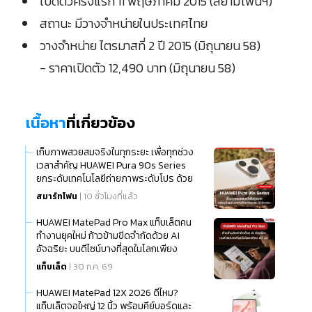
เปิดตัวครั้งแรก 11 พฤษภาคม 2015 (สยามโฟนฯ)
สถานะ มีวางจำหน่ายในประเทศไทย
วางจำหน่าย ไตรมาสที่ 2 ปี 2015 (มิถุนายน 58)
- ราคาเปิดตัว 12,490 บาท (มิถุนายน 58)
เนื้อหา
ที่เกี่ยวข้อง
เก็บภาพสวยสมจริงในทุกระยะ เพื่อทุกช่วง
เวลาสำคัญ HUAWEI Pura 90s Series
ยกระดับเทคโนโลยีถ่ายภาพระดับโปร ด้วย
นวัตกรรมกล้องเก็บแสง เทเลโฟโต้มาโคร
สมาร์ทโฟน
| 10 ชั่วโมงที่แล้ว
และ AI อัจฉริยะ
HUAWEI MatePad Pro Max แท็บเล็ตคน
ทำงานยุคใหม่ ก้าวข้ามขีดจำกัดด้วย AI
อัจฉริยะ บนดีไซน์บางที่สุดในโลกเพียง
แท็บเล็ต
| 30 ก.ค. 69
HUAWEI MatePad 12X 2026 ดีไหม?
แท็บเล็ตจอใหญ่ 12 นิ้ว พร้อมคีย์บอร์ดและ