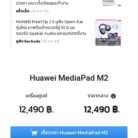
ปากกา เหมาะทั้งเรียนและทำงาน
แท็บเล็ต
| 22 ก.ค. 69
HUAWEI FreeClip 2 S หูฟัง Open-Ear
รุ่นใหม่ มาพร้อมไดรเวอร์คู่ 10.8 มม.
รองรับ Spatial Audio และแบตเตอรี่นาน
สูงสุด 38 ชั่วโมง
หูฟัง Earbuds
| 15 ก.ค. 69
Huawei MediaPad M2
เครื่องศูนย์
ราคากลาง
12,490 ฿.
12,490 ฿.
เช็คราคา Huawei MediaPad M2