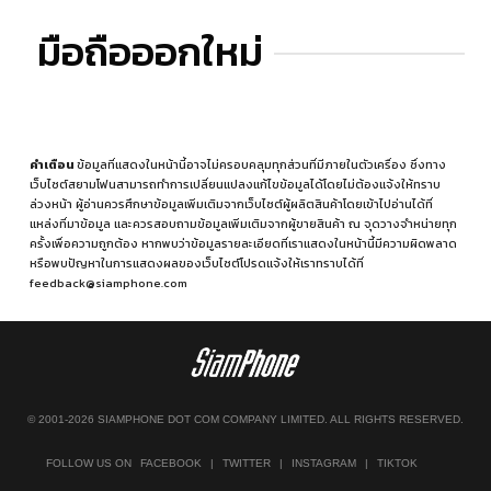
มือถือออกใหม่
คำเตือน
ข้อมูลที่แสดงในหน้านี้อาจไม่ครอบคลุมทุกส่วนที่มีภายในตัวเครื่อง ซึ่งทาง
เว็บไซต์สยามโฟนสามารถทำการเปลี่ยนแปลงแก้ไขข้อมูลได้โดยไม่ต้องแจ้งให้ทราบ
ล่วงหน้า ผู้อ่านควรศึกษาข้อมูลเพิ่มเติมจากเว็บไซต์ผู้ผลิตสินค้าโดยเข้าไปอ่านได้ที่
แหล่งที่มาข้อมูล
และควรสอบถามข้อมูลเพิ่มเติมจากผู้ขายสินค้า ณ จุดวางจำหน่ายทุก
ครั้งเพื่อความถูกต้อง หากพบว่าข้อมูลรายละเอียดที่เราแสดงในหน้านี้มีความผิดพลาด
หรือพบปัญหาในการแสดงผลของเว็บไซต์โปรดแจ้งให้เราทราบได้ที่
feedback@siamphone.com
© 2001-2026 SIAMPHONE DOT COM COMPANY LIMITED. ALL RIGHTS RESERVED.
FOLLOW US ON
FACEBOOK
|
TWITTER
|
INSTAGRAM
|
TIKTOK