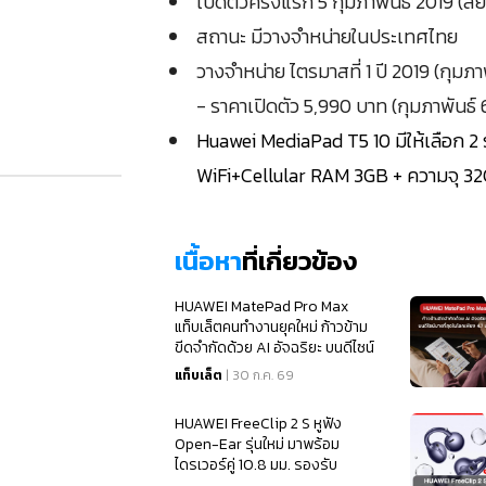
เปิดตัวครั้งแรก 5 กุมภาพันธ์ 2019 (
สถานะ มีวางจำหน่ายในประเทศไทย
วางจำหน่าย ไตรมาสที่ 1 ปี 2019 (กุมภา
- ราคาเปิดตัว 5,990 บาท (กุมภาพันธ์ 
Huawei MediaPad T5 10 มีให้เลือก 2 ร
WiFi+Cellular RAM 3GB + ความจุ 3
เนื้อหา
ที่เกี่ยวข้อง
HUAWEI MatePad Pro Max
แท็บเล็ตคนทำงานยุคใหม่ ก้าวข้าม
ขีดจำกัดด้วย AI อัจฉริยะ บนดีไซน์
บางที่สุดในโลกเพียง
แท็บเล็ต
| 30 ก.ค. 69
HUAWEI FreeClip 2 S หูฟัง
Open-Ear รุ่นใหม่ มาพร้อม
ไดรเวอร์คู่ 10.8 มม. รองรับ
Spatial Audio และแบตเตอรี่นาน