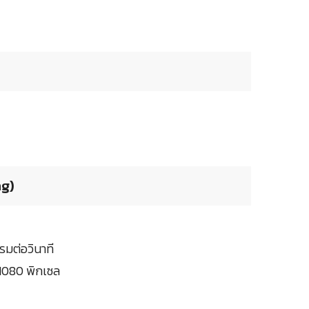
ng)
รมต่อวินาที
1080 พิกเซล