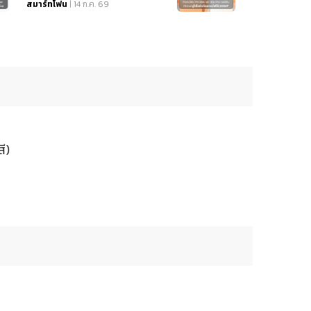
สมาร์ทโฟน
| 14 ก.ค. 69
ี)