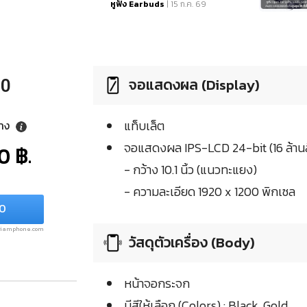
หูฟัง Earbuds
| 15 ก.ค. 69
สูงสุด 38 ชั่วโมง
จอแสดงผล (Display)
10
แท็บเล็ต
ลาง
จอแสดงผล IPS-LCD 24-bit (16 ล้านส
0 ฿.
- กว้าง 10.1 นิ้ว (แนวทะแยง)
- ความละเอียด 1920 x 1200 พิกเซล
10
.siamphone.com
วัสดุตัวเครื่อง (Body)
หน้าจอกระจก
มีสีให้เลือก (Colors) : Black, Gold