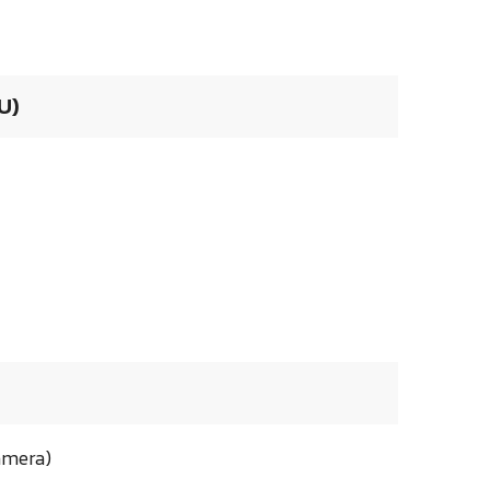
U)
Camera)