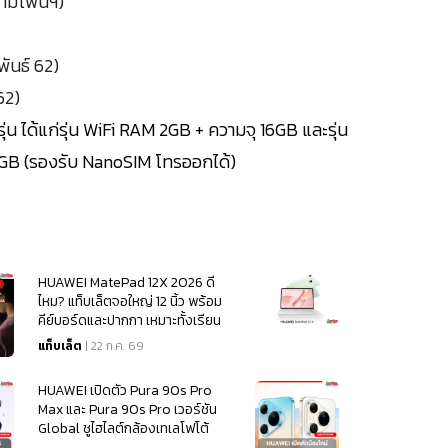
สยามโฟนฯ)
พันธ์ 62)
62)
ุ่น ได้แก่รุ่น WiFi RAM 2GB + ความจุ 16GB และรุ่น
2GB (รองรับ NanoSIM โทรออกได้)
HUAWEI MatePad 12X 2026 ดี
ไหม? แท็บเล็ตจอใหญ่ 12 นิ้ว พร้อม
คีย์บอร์ดและปากกา เหมาะทั้งเรียน
และทำงาน
แท็บเล็ต
| 22 ก.ค. 69
HUAWEI เปิดตัว Pura 90s Pro
Max และ Pura 90s Pro เวอร์ชัน
Global ชูไฮไลต์กล้องเทเลโฟโต้
200MP