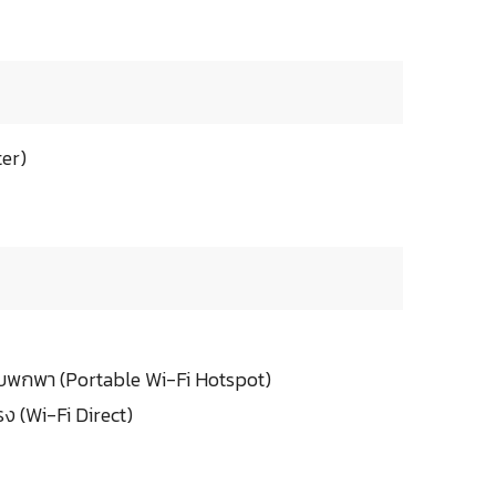
er)
บพกพา (Portable Wi-Fi Hotspot)
รง (Wi-Fi Direct)