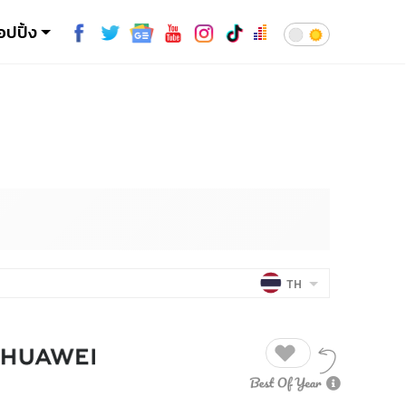
อปปิ้ง
TH