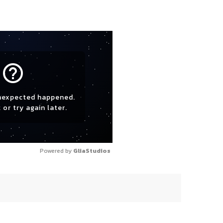
help_outline
nexpected happened.
 or try again later.
Powered by 
GliaStudios