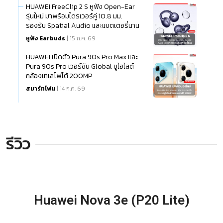
HUAWEI FreeClip 2 S หูฟัง Open-Ear
รุ่นใหม่ มาพร้อมไดรเวอร์คู่ 10.8 มม.
รองรับ Spatial Audio และแบตเตอรี่นาน
สูงสุด 38 ชั่วโมง
หูฟัง Earbuds
| 15 ก.ค. 69
HUAWEI เปิดตัว Pura 90s Pro Max และ
Pura 90s Pro เวอร์ชัน Global ชูไฮไลต์
กล้องเทเลโฟโต้ 200MP
สมาร์ทโฟน
| 14 ก.ค. 69
รีวิว
Huawei Nova 3e (P20 Lite)