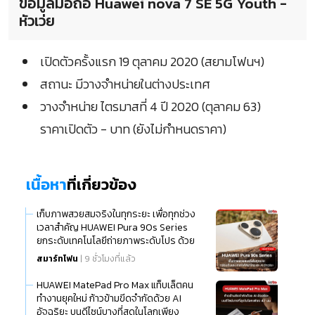
ข้อมูลมือถือ Huawei nova 7 SE 5G Youth -
หัวเว่ย
เปิดตัวครั้งแรก 19 ตุลาคม 2020 (สยามโฟนฯ)
สถานะ มีวางจำหน่ายในต่างประเทศ
วางจำหน่าย ไตรมาสที่ 4 ปี 2020 (ตุลาคม 63)
ราคาเปิดตัว - บาท (ยังไม่กำหนดราคา)
เนื้อหา
ที่เกี่ยวข้อง
เก็บภาพสวยสมจริงในทุกระยะ เพื่อทุกช่วง
เวลาสำคัญ HUAWEI Pura 90s Series
ยกระดับเทคโนโลยีถ่ายภาพระดับโปร ด้วย
นวัตกรรมกล้องเก็บแสง เทเลโฟโต้มาโคร
สมาร์ทโฟน
| 9 ชั่วโมงที่แล้ว
และ AI อัจฉริยะ
HUAWEI MatePad Pro Max แท็บเล็ตคน
ทำงานยุคใหม่ ก้าวข้ามขีดจำกัดด้วย AI
อัจฉริยะ บนดีไซน์บางที่สุดในโลกเพียง