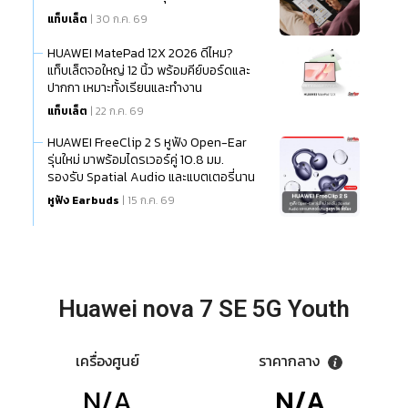
แท็บเล็ต
| 30 ก.ค. 69
HUAWEI MatePad 12X 2026 ดีไหม?
แท็บเล็ตจอใหญ่ 12 นิ้ว พร้อมคีย์บอร์ดและ
ปากกา เหมาะทั้งเรียนและทำงาน
แท็บเล็ต
| 22 ก.ค. 69
HUAWEI FreeClip 2 S หูฟัง Open-Ear
รุ่นใหม่ มาพร้อมไดรเวอร์คู่ 10.8 มม.
รองรับ Spatial Audio และแบตเตอรี่นาน
สูงสุด 38 ชั่วโมง
หูฟัง Earbuds
| 15 ก.ค. 69
Huawei nova 7 SE 5G Youth
เครื่องศูนย์
ราคากลาง
N/A
N/A