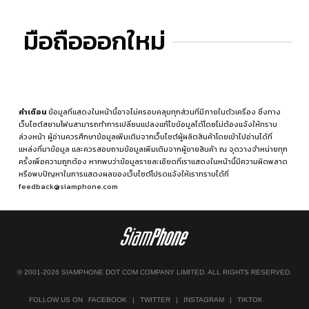
มือถือออกใหม่
คำเตือน
ข้อมูลที่แสดงในหน้านี้อาจไม่ครอบคลุมทุกส่วนที่มีภายในตัวเครื่อง ซึ่งทาง
เว็บไซต์สยามโฟนสามารถทำการเปลี่ยนแปลงแก้ไขข้อมูลได้โดยไม่ต้องแจ้งให้ทราบ
ล่วงหน้า ผู้อ่านควรศึกษาข้อมูลเพิ่มเติมจากเว็บไซต์ผู้ผลิตสินค้าโดยเข้าไปอ่านได้ที่
แหล่งที่มาข้อมูล
และควรสอบถามข้อมูลเพิ่มเติมจากผู้ขายสินค้า ณ จุดวางจำหน่ายทุก
ครั้งเพื่อความถูกต้อง หากพบว่าข้อมูลรายละเอียดที่เราแสดงในหน้านี้มีความผิดพลาด
หรือพบปัญหาในการแสดงผลของเว็บไซต์โปรดแจ้งให้เราทราบได้ที่
feedback@siamphone.com
© 2001-2026 SIAMPHONE DOT COM COMPANY LIMITED. ALL RIGHTS RESERVED.
FOLLOW US ON
FACEBOOK
|
TWITTER
|
INSTAGRAM
|
TIKTOK