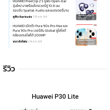
HUAWEI FreeClip 2 S หูฟัง Open-Ear
รุ่นใหม่ มาพร้อมไดรเวอร์คู่ 10.8 มม.
รองรับ Spatial Audio และแบตเตอรี่นาน
สูงสุด 38 ชั่วโมง
หูฟัง Earbuds
| 15 ก.ค. 69
HUAWEI เปิดตัว Pura 90s Pro Max และ
Pura 90s Pro เวอร์ชัน Global ชูไฮไลต์
กล้องเทเลโฟโต้ 200MP
สมาร์ทโฟน
| 14 ก.ค. 69
รีวิว
Huawei P30 Lite