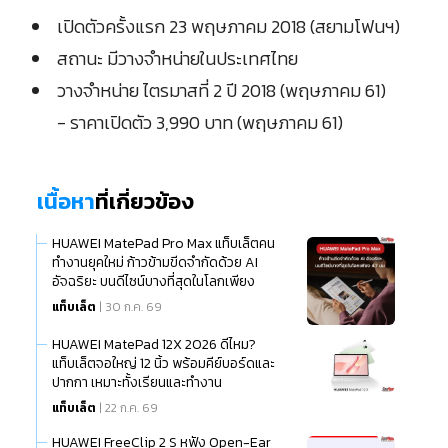
เปิดตัวครั้งแรก 23 พฤษภาคม 2018 (สยามโฟนฯ)
สถานะ มีวางจำหน่ายในประเทศไทย
วางจำหน่าย ไตรมาสที่ 2 ปี 2018 (พฤษภาคม 61)
- ราคาเปิดตัว 3,990 บาท (พฤษภาคม 61)
เนื้อหา
ที่เกี่ยวข้อง
HUAWEI MatePad Pro Max แท็บเล็ตคน
ทำงานยุคใหม่ ก้าวข้ามขีดจำกัดด้วย AI
อัจฉริยะ บนดีไซน์บางที่สุดในโลกเพียง
แท็บเล็ต
| 30 ก.ค. 69
HUAWEI MatePad 12X 2026 ดีไหม?
แท็บเล็ตจอใหญ่ 12 นิ้ว พร้อมคีย์บอร์ดและ
ปากกา เหมาะทั้งเรียนและทำงาน
แท็บเล็ต
| 22 ก.ค. 69
HUAWEI FreeClip 2 S หูฟัง Open-Ear