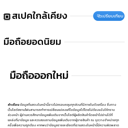
สเปคใกล้เคียง
เปรียบเทียบ
มือถือยอดนิยม
มือถือออกใหม่
คำเตือน
ข้อมูลที่แสดงในหน้านี้อาจไม่ครอบคลุมทุกส่วนที่มีภายในตัวเครื่อง ซึ่งทาง
เว็บไซต์สยามโฟนสามารถทำการเปลี่ยนแปลงแก้ไขข้อมูลได้โดยไม่ต้องแจ้งให้ทราบ
ล่วงหน้า ผู้อ่านควรศึกษาข้อมูลเพิ่มเติมจากเว็บไซต์ผู้ผลิตสินค้าโดยเข้าไปอ่านได้ที่
แหล่งที่มาข้อมูล
และควรสอบถามข้อมูลเพิ่มเติมจากผู้ขายสินค้า ณ จุดวางจำหน่ายทุก
ครั้งเพื่อความถูกต้อง หากพบว่าข้อมูลรายละเอียดที่เราแสดงในหน้านี้มีความผิดพลาด