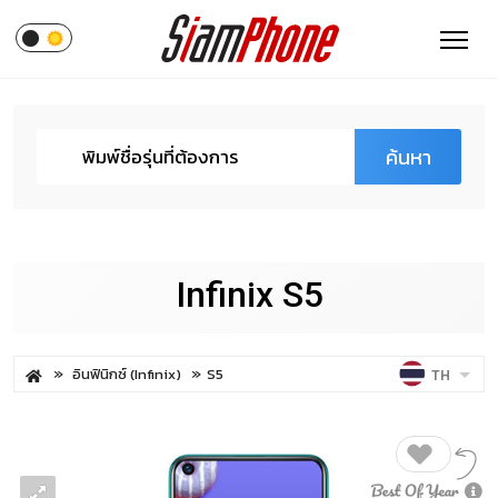
ค้นหา
Infinix S5
อินฟินิกซ์ (Infinix)
S5
TH