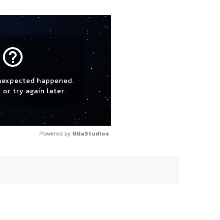
help_outline
nexpected happened.
 or try again later.
Powered by 
GliaStudios