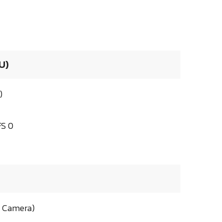
U)
)
FS 0
al Camera)