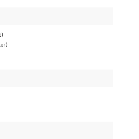
t)
er)