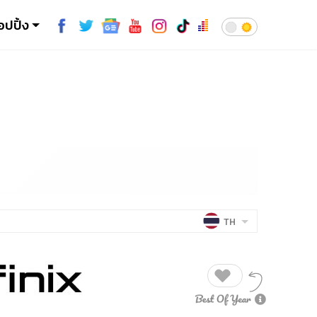
อปปิ้ง
TH