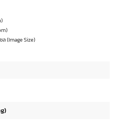
m)
oom)
ซล (Image Size)
ng)