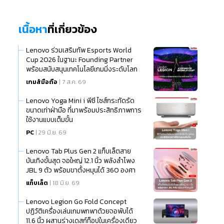
เนื้อหา
ที่เกี่ยวข้อง
Lenovo ร่วมเสริมทัพ Esports World
Cup 2026 ในฐานะ Founding Partner
พร้อมสนับสนุนเทคโนโลยีเกมมิ่งระดับโลก
เกมส์มือถือ
| 7 ส.ค. 69
Lenovo Yoga Mini i พีซี ไซส์กระทัดรัด
ขนาดเท่าฝ่ามือ ที่มาพร้อมประสิทธิภาพการ
ใช้งานแบบเต็มขั้น
PC
| 29 มิ.ย. 69
Lenovo Tab Plus Gen 2 แท็บเล็ตสาย
บันเทิงขั้นสุด จอใหญ่ 12.1 นิ้ว พลังลำโพง
JBL 9 ตัว พร้อมขาตั้งหมุนได้ 360 องศา
แท็บเล็ต
| 18 มิ.ย. 69
Lenovo Legion Go Fold Concept
ปฏิวัติเครื่องเล่นเกมพกพาด้วยจอพับได้
11.6 นิ้ว ผสานร่างเดสก์ท็อปในเครื่องเดียว