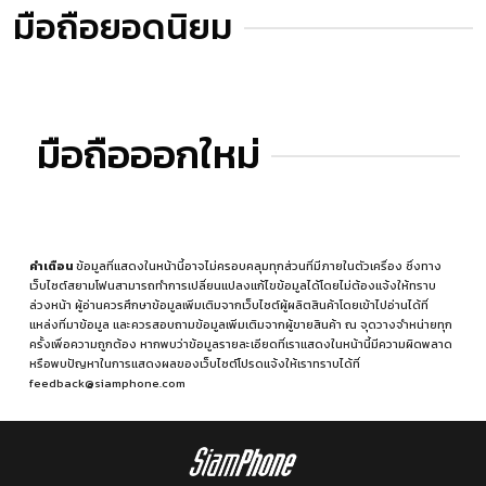
มือถือยอดนิยม
มือถือออกใหม่
คำเตือน
ข้อมูลที่แสดงในหน้านี้อาจไม่ครอบคลุมทุกส่วนที่มีภายในตัวเครื่อง ซึ่งทาง
เว็บไซต์สยามโฟนสามารถทำการเปลี่ยนแปลงแก้ไขข้อมูลได้โดยไม่ต้องแจ้งให้ทราบ
ล่วงหน้า ผู้อ่านควรศึกษาข้อมูลเพิ่มเติมจากเว็บไซต์ผู้ผลิตสินค้าโดยเข้าไปอ่านได้ที่
แหล่งที่มาข้อมูล
และควรสอบถามข้อมูลเพิ่มเติมจากผู้ขายสินค้า ณ จุดวางจำหน่ายทุก
ครั้งเพื่อความถูกต้อง หากพบว่าข้อมูลรายละเอียดที่เราแสดงในหน้านี้มีความผิดพลาด
หรือพบปัญหาในการแสดงผลของเว็บไซต์โปรดแจ้งให้เราทราบได้ที่
feedback@siamphone.com