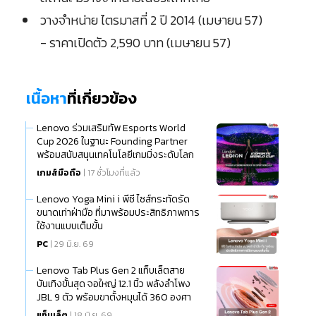
วางจำหน่าย ไตรมาสที่ 2 ปี 2014 (เมษายน 57)
- ราคาเปิดตัว 2,590 บาท (เมษายน 57)
เนื้อหา
ที่เกี่ยวข้อง
Lenovo ร่วมเสริมทัพ Esports World
Cup 2026 ในฐานะ Founding Partner
พร้อมสนับสนุนเทคโนโลยีเกมมิ่งระดับโลก
เกมส์มือถือ
| 17 ชั่วโมงที่แล้ว
Lenovo Yoga Mini i พีซี ไซส์กระทัดรัด
ขนาดเท่าฝ่ามือ ที่มาพร้อมประสิทธิภาพการ
ใช้งานแบบเต็มขั้น
PC
| 29 มิ.ย. 69
Lenovo Tab Plus Gen 2 แท็บเล็ตสาย
บันเทิงขั้นสุด จอใหญ่ 12.1 นิ้ว พลังลำโพง
JBL 9 ตัว พร้อมขาตั้งหมุนได้ 360 องศา
แท็บเล็ต
| 18 มิ.ย. 69