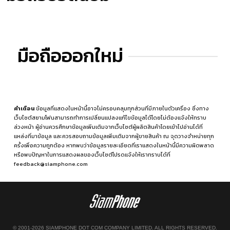
มือถือออกใหม่
คำเตือน
ข้อมูลที่แสดงในหน้านี้อาจไม่ครอบคลุมทุกส่วนที่มีภายในตัวเครื่อง ซึ่งทาง
เว็บไซต์สยามโฟนสามารถทำการเปลี่ยนแปลงแก้ไขข้อมูลได้โดยไม่ต้องแจ้งให้ทราบ
ล่วงหน้า ผู้อ่านควรศึกษาข้อมูลเพิ่มเติมจากเว็บไซต์ผู้ผลิตสินค้าโดยเข้าไปอ่านได้ที่
แหล่งที่มาข้อมูล
และควรสอบถามข้อมูลเพิ่มเติมจากผู้ขายสินค้า ณ จุดวางจำหน่ายทุก
ครั้งเพื่อความถูกต้อง หากพบว่าข้อมูลรายละเอียดที่เราแสดงในหน้านี้มีความผิดพลาด
หรือพบปัญหาในการแสดงผลของเว็บไซต์โปรดแจ้งให้เราทราบได้ที่
feedback@siamphone.com
© 2001-2026 SIAMPHONE DOT COM COMPANY LIMITED. ALL RIGHTS RESERVED.