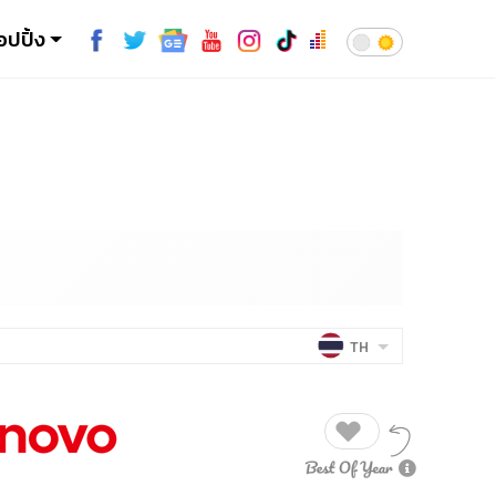
อปปิ้ง
TH