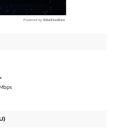
Powered by 
GliaStudios
+
 Mbps
U)