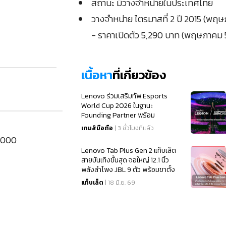
สถานะ มีวางจำหน่ายในประเทศไทย
วางจำหน่าย ไตรมาสที่ 2 ปี 2015 (พฤ
- ราคาเปิดตัว 5,290 บาท (พฤษภาคม 
เนื้อหา
ที่เกี่ยวข้อง
Lenovo ร่วมเสริมทัพ Esports
World Cup 2026 ในฐานะ
Founding Partner พร้อม
สนับสนุนเทคโนโลยีเกมมิ่งระดับโลก
เกมส์มือถือ
| 3 ชั่วโมงที่แล้ว
A7000
Lenovo Tab Plus Gen 2 แท็บเล็ต
สายบันเทิงขั้นสุด จอใหญ่ 12.1 นิ้ว
พลังลำโพง JBL 9 ตัว พร้อมขาตั้ง
หมุนได้ 360 องศา
แท็บเล็ต
| 18 มิ.ย. 69