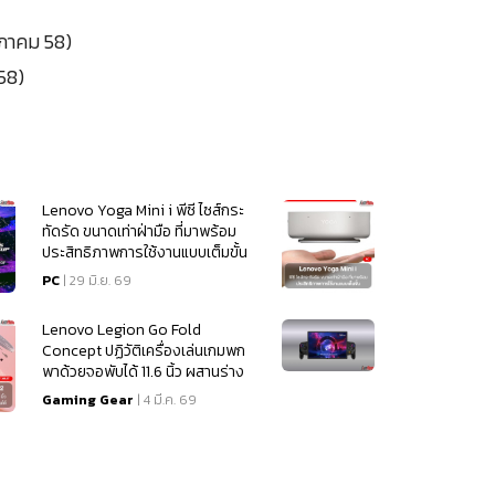
ษภาคม 58)
58)
Lenovo Yoga Mini i พีซี ไซส์กระ
ทัดรัด ขนาดเท่าฝ่ามือ ที่มาพร้อม
ประสิทธิภาพการใช้งานแบบเต็มขั้น
PC
| 29 มิ.ย. 69
Lenovo Legion Go Fold
Concept ปฏิวัติเครื่องเล่นเกมพก
พาด้วยจอพับได้ 11.6 นิ้ว ผสานร่าง
เดสก์ท็อปในเครื่องเดียว
Gaming Gear
| 4 มี.ค. 69