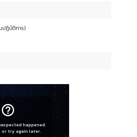
ปฏิบัติการ)
help_outline
nexpected happened.
 or try again later.