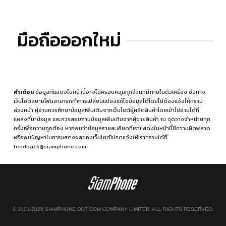
มือถือออกใหม่
คำเตือน
ข้อมูลที่แสดงในหน้านี้อาจไม่ครอบคลุมทุกส่วนที่มีภายในตัวเครื่อง ซึ่งทาง
เว็บไซต์สยามโฟนสามารถทำการเปลี่ยนแปลงแก้ไขข้อมูลได้โดยไม่ต้องแจ้งให้ทราบ
ล่วงหน้า ผู้อ่านควรศึกษาข้อมูลเพิ่มเติมจากเว็บไซต์ผู้ผลิตสินค้าโดยเข้าไปอ่านได้ที่
แหล่งที่มาข้อมูล
และควรสอบถามข้อมูลเพิ่มเติมจากผู้ขายสินค้า ณ จุดวางจำหน่ายทุก
ครั้งเพื่อความถูกต้อง หากพบว่าข้อมูลรายละเอียดที่เราแสดงในหน้านี้มีความผิดพลาด
หรือพบปัญหาในการแสดงผลของเว็บไซต์โปรดแจ้งให้เราทราบได้ที่
feedback@siamphone.com
© 2001-2026 SIAMPHONE DOT COM COMPANY LIMITED. ALL RIGHTS RESERVED.