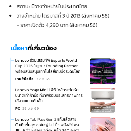
สถานะ มีวางจำหน่ายในประเทศไทย
วางจำหน่าย ไตรมาสที่ 3 ปี 2013 (สิงหาคม 56)
- ราคาเปิดตัว 4,290 บาท (สิงหาคม 56)
เนื้อหา
ที่เกี่ยวข้อง
Lenovo ร่วมเสริมทัพ Esports World
Cup 2026 ในฐานะ Founding Partner
พร้อมสนับสนุนเทคโนโลยีเกมมิ่งระดับโลก
เกมส์มือถือ
| 7 ส.ค. 69
Lenovo Yoga Mini i พีซี ไซส์กระทัดรัด
ขนาดเท่าฝ่ามือ ที่มาพร้อมประสิทธิภาพการ
ใช้งานแบบเต็มขั้น
PC
| 29 มิ.ย. 69
Lenovo Tab Plus Gen 2 แท็บเล็ตสาย
บันเทิงขั้นสุด จอใหญ่ 12.1 นิ้ว พลังลำโพง
JBL 9 ตัว พร้อมขาตั้งหมุนได้ 360 องศา