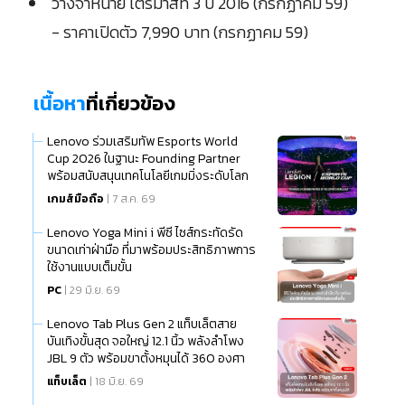
วางจำหน่าย ไตรมาสที่ 3 ปี 2016 (กรกฏาคม 59)
- ราคาเปิดตัว 7,990 บาท (กรกฏาคม 59)
เนื้อหา
ที่เกี่ยวข้อง
Lenovo ร่วมเสริมทัพ Esports World
Cup 2026 ในฐานะ Founding Partner
พร้อมสนับสนุนเทคโนโลยีเกมมิ่งระดับโลก
เกมส์มือถือ
| 7 ส.ค. 69
Lenovo Yoga Mini i พีซี ไซส์กระทัดรัด
ขนาดเท่าฝ่ามือ ที่มาพร้อมประสิทธิภาพการ
ใช้งานแบบเต็มขั้น
PC
| 29 มิ.ย. 69
Lenovo Tab Plus Gen 2 แท็บเล็ตสาย
บันเทิงขั้นสุด จอใหญ่ 12.1 นิ้ว พลังลำโพง
JBL 9 ตัว พร้อมขาตั้งหมุนได้ 360 องศา
แท็บเล็ต
| 18 มิ.ย. 69