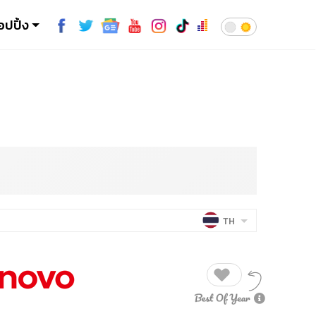
อปปิ้ง
TH