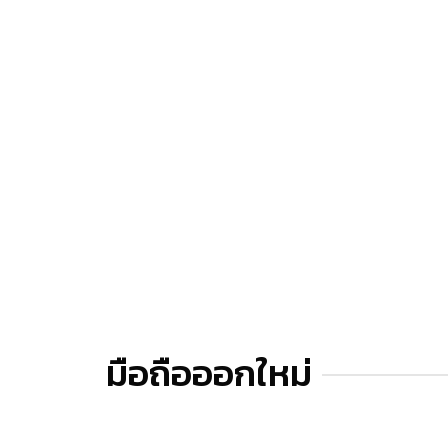
มือถือออกใหม่
Sorry but there was an error: 0 error