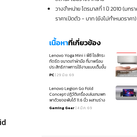
วางจำหน่าย ไตรมาสที่ 1 ปี 2010 (มกร
ราคาเปิดตัว - บาท (ยังไม่กำหนดราคา)
เนื้อหา
ที่เกี่ยวข้อง
Lenovo Yoga Mini i พีซี ไซส์กระ
ทัดรัด ขนาดเท่าฝ่ามือ ที่มาพร้อม
ประสิทธิภาพการใช้งานแบบเต็มขั้น
PC
| 29 มิ.ย. 69
Lenovo Legion Go Fold
Concept ปฏิวัติเครื่องเล่นเกมพก
พาด้วยจอพับได้ 11.6 นิ้ว ผสานร่าง
เดสก์ท็อปในเครื่องเดียว
Gaming Gear
| 4 มี.ค. 69
id