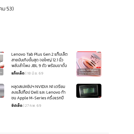
าคม 53)
Lenovo Tab Plus Gen 2 แท็บเล็ต
สายบันเทิงขั้นสุด จอใหญ่ 12.1 นิ้ว
พลังลำโพง JBL 9 ตัว พร้อมขาตั้ง
หมุนได้ 360 องศา
แท็บเล็ต
| 18 มิ.ย. 69
หลุดสเปคชิปฯ NVIDIA N1 เตรียม
ลงแล็ปท็อป Dell และ Lenovo ท้า
ชน Apple M-Series ครึ่งแรกปี
2026
ชิปเซ็ต
| 27 ก.พ. 69