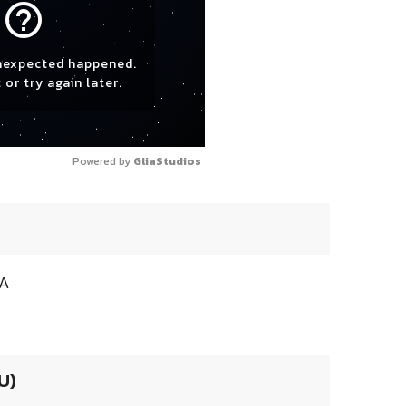
help_outline
nexpected happened.
 or try again later.
Powered by 
GliaStudios
PA
U)