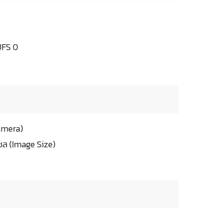
UFS 0
Camera)
ซล (Image Size)