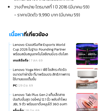
วางจำหน่าย ไตรมาสที่ 1 ปี 2016 (มีนาคม 59)
- ราคาเปิดตัว 9,990 บาท (มีนาคม 59)
เนื้อหา
ที่เกี่ยวข้อง
Lenovo ร่วมเสริมทัพ Esports World
Cup 2026 ในฐานะ Founding Partner
พร้อมสนับสนุนเทคโนโลยีเกมมิ่งระดับโลก
เกมส์มือถือ
| 7 ส.ค. 69
Lenovo Yoga Mini i พีซี ไซส์กระทัดรัด
ขนาดเท่าฝ่ามือ ที่มาพร้อมประสิทธิภาพการ
ใช้งานแบบเต็มขั้น
PC
| 29 มิ.ย. 69
Lenovo Tab Plus Gen 2 แท็บเล็ตสาย
บันเทิงขั้นสุด จอใหญ่ 12.1 นิ้ว พลังลำโพง
JBL 9 ตัว พร้อมขาตั้งหมุนได้ 360 องศา
แท็บเล็ต
| 18 มิ.ย. 69