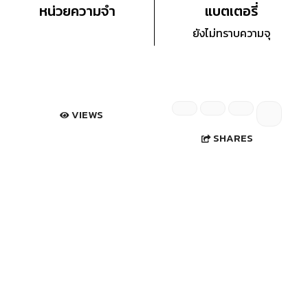
หน่วยความจำ
แบตเตอรี่
ยังไม่ทราบความจุ
VIEWS
SHARES
ข้อมูลมือถือ LG C3320 - แอลจี
- A Stylish little Number -
เปิดตัวครั้งแรก 22 มีนาคม 2005 (สยามโฟนฯ)
สถานะ ไม่มีวางจำหน่าย
ตรวจสอบวันจำหน่ายอีกครั้ง