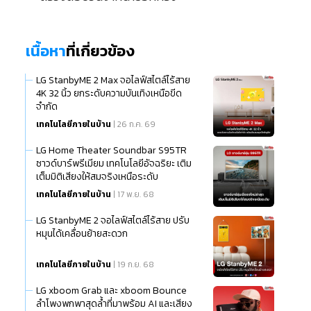
เนื้อหา
ที่เกี่ยวข้อง
LG StanbyME 2 Max จอไลฟ์สไตล์ไร้สาย
4K 32 นิ้ว ยกระดับความบันเทิงเหนือขีด
จำกัด
เทคโนโลยีภายในบ้าน
| 26 ก.ค. 69
LG Home Theater Soundbar S95TR
ซาวด์บาร์พรีเมียม เทคโนโลยีอัจฉริยะ เติม
เต็มมิติเสียงให้สมจริงเหนือระดับ
เทคโนโลยีภายในบ้าน
| 17 พ.ย. 68
LG StanbyME 2 จอไลฟ์สไตล์ไร้สาย ปรับ
หมุนได้เคลื่อนย้ายสะดวก
เทคโนโลยีภายในบ้าน
| 19 ก.ย. 68
LG xboom Grab และ xboom Bounce
ลำโพงพกพาสุดล้ำที่มาพร้อม AI และเสียง