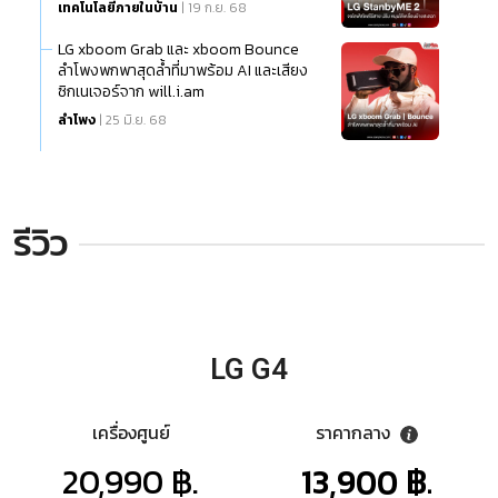
เทคโนโลยีภายในบ้าน
| 19 ก.ย. 68
LG xboom Grab และ xboom Bounce
ลำโพงพกพาสุดล้ำที่มาพร้อม AI และเสียง
ซิกเนเจอร์จาก will.i.am
ลำโพง
| 25 มิ.ย. 68
รีวิว
LG G4
เครื่องศูนย์
ราคากลาง
20,990 ฿.
13,900 ฿.