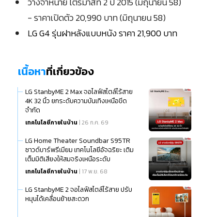
วางจำหน่าย ไตรมาสที่ 2 ปี 2015 (มิถุนายน 58)
- ราคาเปิดตัว 20,990 บาท (มิถุนายน 58)
LG G4 รุ่นฝาหลังแบบหนัง ราคา 21,900 บาท
เนื้อหา
ที่เกี่ยวข้อง
LG StanbyME 2 Max จอไลฟ์สไตล์ไร้สาย
4K 32 นิ้ว ยกระดับความบันเทิงเหนือขีด
จำกัด
เทคโนโลยีภายในบ้าน
| 26 ก.ค. 69
LG Home Theater Soundbar S95TR
ซาวด์บาร์พรีเมียม เทคโนโลยีอัจฉริยะ เติม
เต็มมิติเสียงให้สมจริงเหนือระดับ
เทคโนโลยีภายในบ้าน
| 17 พ.ย. 68
LG StanbyME 2 จอไลฟ์สไตล์ไร้สาย ปรับ
หมุนได้เคลื่อนย้ายสะดวก