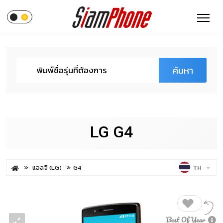
ค้นหา
LG G4
แอลจี (LG)
G4
TH