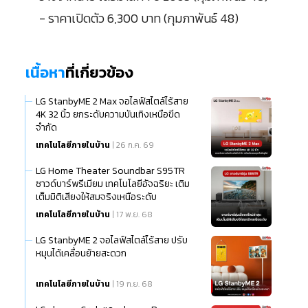
- ราคาเปิดตัว 6,300 บาท (กุมภาพันธ์ 48)
เนื้อหา
ที่เกี่ยวข้อง
LG StanbyME 2 Max จอไลฟ์สไตล์ไร้สาย
4K 32 นิ้ว ยกระดับความบันเทิงเหนือขีด
จำกัด
เทคโนโลยีภายในบ้าน
| 26 ก.ค. 69
LG Home Theater Soundbar S95TR
ซาวด์บาร์พรีเมียม เทคโนโลยีอัจฉริยะ เติม
เต็มมิติเสียงให้สมจริงเหนือระดับ
เทคโนโลยีภายในบ้าน
| 17 พ.ย. 68
LG StanbyME 2 จอไลฟ์สไตล์ไร้สาย ปรับ
หมุนได้เคลื่อนย้ายสะดวก
เทคโนโลยีภายในบ้าน
| 19 ก.ย. 68