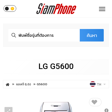
ค้นหา
LG G5600
แอลจี (LG)
G5600
TH