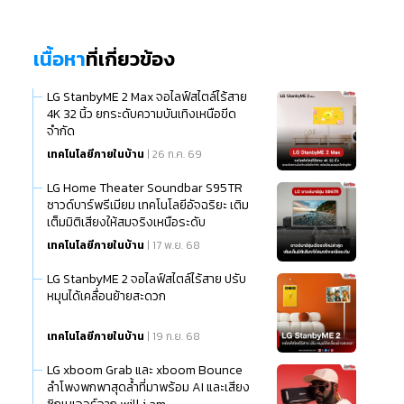
เนื้อหา
ที่เกี่ยวข้อง
LG StanbyME 2 Max จอไลฟ์สไตล์ไร้สาย
4K 32 นิ้ว ยกระดับความบันเทิงเหนือขีด
จำกัด
เทคโนโลยีภายในบ้าน
| 26 ก.ค. 69
LG Home Theater Soundbar S95TR
ซาวด์บาร์พรีเมียม เทคโนโลยีอัจฉริยะ เติม
เต็มมิติเสียงให้สมจริงเหนือระดับ
เทคโนโลยีภายในบ้าน
| 17 พ.ย. 68
LG StanbyME 2 จอไลฟ์สไตล์ไร้สาย ปรับ
หมุนได้เคลื่อนย้ายสะดวก
เทคโนโลยีภายในบ้าน
| 19 ก.ย. 68
LG xboom Grab และ xboom Bounce
ลำโพงพกพาสุดล้ำที่มาพร้อม AI และเสียง