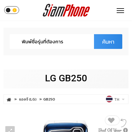
ค้นหา
LG GB250
แอลจี (LG)
GB250
TH