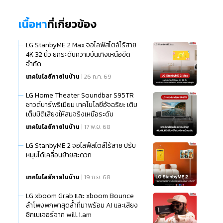
เนื้อหา
ที่เกี่ยวข้อง
LG StanbyME 2 Max จอไลฟ์สไตล์ไร้สาย
4K 32 นิ้ว ยกระดับความบันเทิงเหนือขีด
จำกัด
เทคโนโลยีภายในบ้าน
| 26 ก.ค. 69
LG Home Theater Soundbar S95TR
ซาวด์บาร์พรีเมียม เทคโนโลยีอัจฉริยะ เติม
เต็มมิติเสียงให้สมจริงเหนือระดับ
เทคโนโลยีภายในบ้าน
| 17 พ.ย. 68
LG StanbyME 2 จอไลฟ์สไตล์ไร้สาย ปรับ
หมุนได้เคลื่อนย้ายสะดวก
เทคโนโลยีภายในบ้าน
| 19 ก.ย. 68
LG xboom Grab และ xboom Bounce
ลำโพงพกพาสุดล้ำที่มาพร้อม AI และเสียง
ซิกเนเจอร์จาก will.i.am