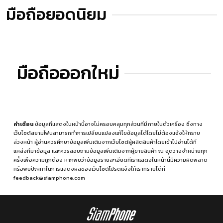
มือถือยอดนิยม
มือถือออกใหม่
คำเตือน
ข้อมูลที่แสดงในหน้านี้อาจไม่ครอบคลุมทุกส่วนที่มีภายในตัวเครื่อง ซึ่งทาง
เว็บไซต์สยามโฟนสามารถทำการเปลี่ยนแปลงแก้ไขข้อมูลได้โดยไม่ต้องแจ้งให้ทราบ
ล่วงหน้า ผู้อ่านควรศึกษาข้อมูลเพิ่มเติมจากเว็บไซต์ผู้ผลิตสินค้าโดยเข้าไปอ่านได้ที่
แหล่งที่มาข้อมูล
และควรสอบถามข้อมูลเพิ่มเติมจากผู้ขายสินค้า ณ จุดวางจำหน่ายทุก
ครั้งเพื่อความถูกต้อง หากพบว่าข้อมูลรายละเอียดที่เราแสดงในหน้านี้มีความผิดพลาด
หรือพบปัญหาในการแสดงผลของเว็บไซต์โปรดแจ้งให้เราทราบได้ที่
feedback@siamphone.com