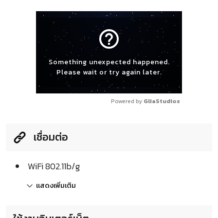
help_outline
Something unexpected happened.
Please wait or try again later.
Powered by 
GliaStudios
เชื่อมต่อ
WiFi 802.11b/g
แสดงเพิ่มเติม