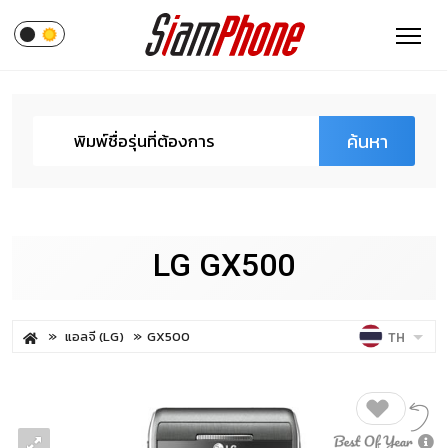
ค้นหา
LG GX500
แอลจี (LG)
GX500
TH