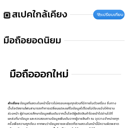
สเปคใกล้เคียง
เปรียบเทียบ
มือถือยอดนิยม
มือถือออกใหม่
คำเตือน
ข้อมูลที่แสดงในหน้านี้อาจไม่ครอบคลุมทุกส่วนที่มีภายในตัวเครื่อง ซึ่งทาง
เว็บไซต์สยามโฟนสามารถทำการเปลี่ยนแปลงแก้ไขข้อมูลได้โดยไม่ต้องแจ้งให้ทราบ
ล่วงหน้า ผู้อ่านควรศึกษาข้อมูลเพิ่มเติมจากเว็บไซต์ผู้ผลิตสินค้าโดยเข้าไปอ่านได้ที่
แหล่งที่มาข้อมูล
และควรสอบถามข้อมูลเพิ่มเติมจากผู้ขายสินค้า ณ จุดวางจำหน่ายทุก
ครั้งเพื่อความถูกต้อง หากพบว่าข้อมูลรายละเอียดที่เราแสดงในหน้านี้มีความผิดพลาด