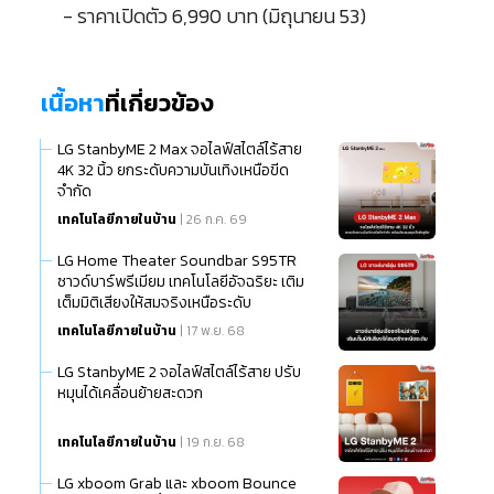
- ราคาเปิดตัว 6,990 บาท (มิถุนายน 53)
เนื้อหา
ที่เกี่ยวข้อง
LG StanbyME 2 Max จอไลฟ์สไตล์ไร้สาย
4K 32 นิ้ว ยกระดับความบันเทิงเหนือขีด
จำกัด
เทคโนโลยีภายในบ้าน
| 26 ก.ค. 69
LG Home Theater Soundbar S95TR
ซาวด์บาร์พรีเมียม เทคโนโลยีอัจฉริยะ เติม
เต็มมิติเสียงให้สมจริงเหนือระดับ
เทคโนโลยีภายในบ้าน
| 17 พ.ย. 68
LG StanbyME 2 จอไลฟ์สไตล์ไร้สาย ปรับ
หมุนได้เคลื่อนย้ายสะดวก
เทคโนโลยีภายในบ้าน
| 19 ก.ย. 68
LG xboom Grab และ xboom Bounce