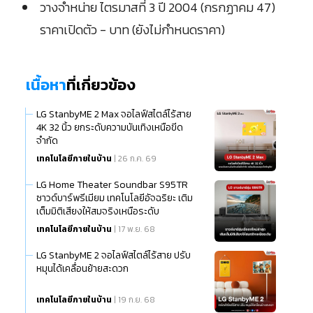
วางจำหน่าย ไตรมาสที่ 3 ปี 2004 (กรกฏาคม 47)
ราคาเปิดตัว - บาท (ยังไม่กำหนดราคา)
เนื้อหา
ที่เกี่ยวข้อง
LG StanbyME 2 Max จอไลฟ์สไตล์ไร้สาย
4K 32 นิ้ว ยกระดับความบันเทิงเหนือขีด
จำกัด
เทคโนโลยีภายในบ้าน
| 26 ก.ค. 69
LG Home Theater Soundbar S95TR
ซาวด์บาร์พรีเมียม เทคโนโลยีอัจฉริยะ เติม
เต็มมิติเสียงให้สมจริงเหนือระดับ
เทคโนโลยีภายในบ้าน
| 17 พ.ย. 68
LG StanbyME 2 จอไลฟ์สไตล์ไร้สาย ปรับ
หมุนได้เคลื่อนย้ายสะดวก
เทคโนโลยีภายในบ้าน
| 19 ก.ย. 68