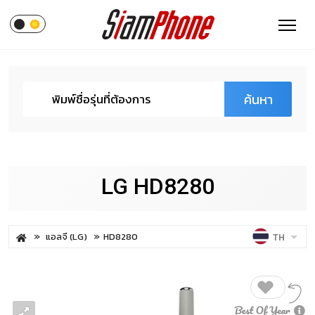
ค้นหา
LG HD8280
แอลจี (LG)
HD8280
TH