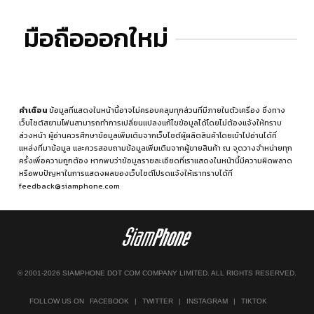
มือถือออกใหม่
คำเตือน
ข้อมูลที่แสดงในหน้านี้อาจไม่ครอบคลุมทุกส่วนที่มีภายในตัวเครื่อง ซึ่งทาง
เว็บไซต์สยามโฟนสามารถทำการเปลี่ยนแปลงแก้ไขข้อมูลได้โดยไม่ต้องแจ้งให้ทราบ
ล่วงหน้า ผู้อ่านควรศึกษาข้อมูลเพิ่มเติมจากเว็บไซต์ผู้ผลิตสินค้าโดยเข้าไปอ่านได้ที่
แหล่งที่มาข้อมูล
และควรสอบถามข้อมูลเพิ่มเติมจากผู้ขายสินค้า ณ จุดวางจำหน่ายทุก
ครั้งเพื่อความถูกต้อง หากพบว่าข้อมูลรายละเอียดที่เราแสดงในหน้านี้มีความผิดพลาด
หรือพบปัญหาในการแสดงผลของเว็บไซต์โปรดแจ้งให้เราทราบได้ที่
feedback@siamphone.com
© 2001-2026 SIAMPHONE DOT COM COMPANY LIMITED. ALL RIGHTS RESERVED.
FOLLOW US ON
FACEBOOK
|
TWITTER
|
INSTAGRAM
|
TIKTOK