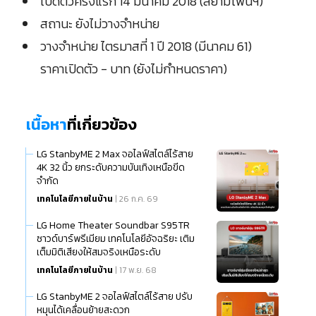
เปิดตัวครั้งแรก 14 มีนาคม 2018 (สยามโฟนฯ)
สถานะ ยังไม่วางจำหน่าย
วางจำหน่าย ไตรมาสที่ 1 ปี 2018 (มีนาคม 61)
ราคาเปิดตัว - บาท (ยังไม่กำหนดราคา)
เนื้อหา
ที่เกี่ยวข้อง
LG StanbyME 2 Max จอไลฟ์สไตล์ไร้สาย
4K 32 นิ้ว ยกระดับความบันเทิงเหนือขีด
จำกัด
เทคโนโลยีภายในบ้าน
| 26 ก.ค. 69
LG Home Theater Soundbar S95TR
ซาวด์บาร์พรีเมียม เทคโนโลยีอัจฉริยะ เติม
เต็มมิติเสียงให้สมจริงเหนือระดับ
เทคโนโลยีภายในบ้าน
| 17 พ.ย. 68
LG StanbyME 2 จอไลฟ์สไตล์ไร้สาย ปรับ
หมุนได้เคลื่อนย้ายสะดวก