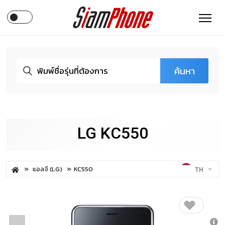
ค้นหา
LG KC550
แอลจี (LG)
KC550
TH