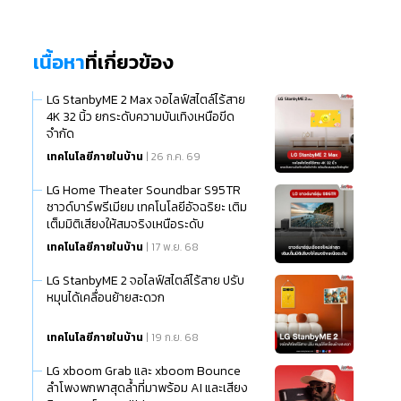
เนื้อหา
ที่เกี่ยวข้อง
LG StanbyME 2 Max จอไลฟ์สไตล์ไร้สาย
4K 32 นิ้ว ยกระดับความบันเทิงเหนือขีด
จำกัด
เทคโนโลยีภายในบ้าน
| 26 ก.ค. 69
LG Home Theater Soundbar S95TR
ซาวด์บาร์พรีเมียม เทคโนโลยีอัจฉริยะ เติม
เต็มมิติเสียงให้สมจริงเหนือระดับ
เทคโนโลยีภายในบ้าน
| 17 พ.ย. 68
LG StanbyME 2 จอไลฟ์สไตล์ไร้สาย ปรับ
หมุนได้เคลื่อนย้ายสะดวก
เทคโนโลยีภายในบ้าน
| 19 ก.ย. 68
LG xboom Grab และ xboom Bounce
ลำโพงพกพาสุดล้ำที่มาพร้อม AI และเสียง