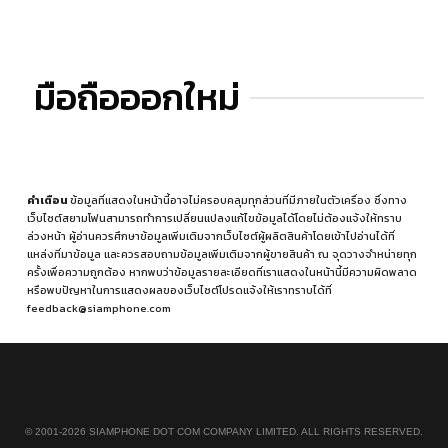
มือถือออกใหม่
คำเตือน
ข้อมูลที่แสดงในหน้านี้อาจไม่ครอบคลุมทุกส่วนที่มีภายในตัวเครื่อง ซึ่งทาง
เว็บไซต์สยามโฟนสามารถทำการเปลี่ยนแปลงแก้ไขข้อมูลได้โดยไม่ต้องแจ้งให้ทราบ
ล่วงหน้า ผู้อ่านควรศึกษาข้อมูลเพิ่มเติมจากเว็บไซต์ผู้ผลิตสินค้าโดยเข้าไปอ่านได้ที่
แหล่งที่มาข้อมูล
และควรสอบถามข้อมูลเพิ่มเติมจากผู้ขายสินค้า ณ จุดวางจำหน่ายทุก
ครั้งเพื่อความถูกต้อง หากพบว่าข้อมูลรายละเอียดที่เราแสดงในหน้านี้มีความผิดพลาด
หรือพบปัญหาในการแสดงผลของเว็บไซต์โปรดแจ้งให้เราทราบได้ที่
feedback@siamphone.com
© 2001-2026 SIAMPHONE DOT COM COMPANY LIMITED. ALL RIGHTS RESERVED.