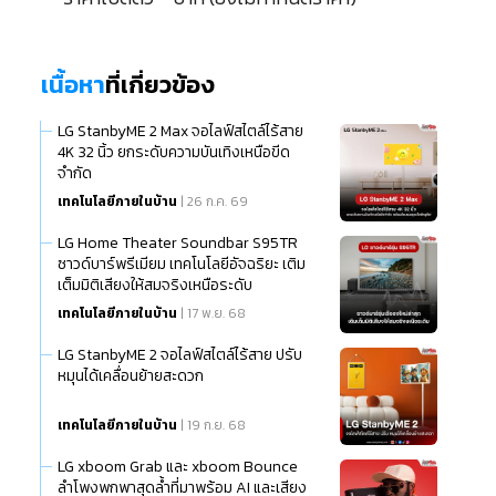
เนื้อหา
ที่เกี่ยวข้อง
LG StanbyME 2 Max จอไลฟ์สไตล์ไร้สาย
4K 32 นิ้ว ยกระดับความบันเทิงเหนือขีด
จำกัด
เทคโนโลยีภายในบ้าน
| 26 ก.ค. 69
LG Home Theater Soundbar S95TR
ซาวด์บาร์พรีเมียม เทคโนโลยีอัจฉริยะ เติม
เต็มมิติเสียงให้สมจริงเหนือระดับ
เทคโนโลยีภายในบ้าน
| 17 พ.ย. 68
LG StanbyME 2 จอไลฟ์สไตล์ไร้สาย ปรับ
หมุนได้เคลื่อนย้ายสะดวก
เทคโนโลยีภายในบ้าน
| 19 ก.ย. 68
LG xboom Grab และ xboom Bounce
ลำโพงพกพาสุดล้ำที่มาพร้อม AI และเสียง