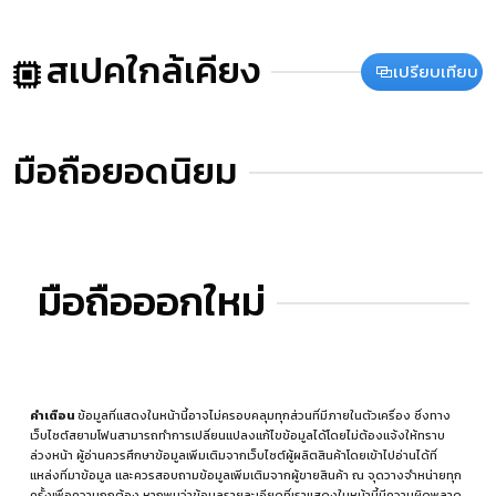
สเปคใกล้เคียง
เปรียบเทียบ
มือถือยอดนิยม
มือถือออกใหม่
คำเตือน
ข้อมูลที่แสดงในหน้านี้อาจไม่ครอบคลุมทุกส่วนที่มีภายในตัวเครื่อง ซึ่งทาง
เว็บไซต์สยามโฟนสามารถทำการเปลี่ยนแปลงแก้ไขข้อมูลได้โดยไม่ต้องแจ้งให้ทราบ
ล่วงหน้า ผู้อ่านควรศึกษาข้อมูลเพิ่มเติมจากเว็บไซต์ผู้ผลิตสินค้าโดยเข้าไปอ่านได้ที่
แหล่งที่มาข้อมูล
และควรสอบถามข้อมูลเพิ่มเติมจากผู้ขายสินค้า ณ จุดวางจำหน่ายทุก
ครั้งเพื่อความถูกต้อง หากพบว่าข้อมูลรายละเอียดที่เราแสดงในหน้านี้มีความผิดพลาด