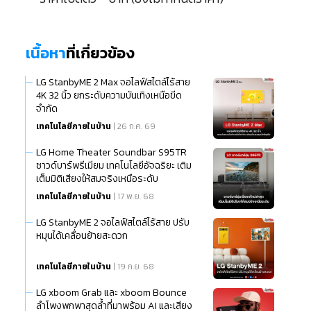
เนื้อหา
ที่เกี่ยวข้อง
LG StanbyME 2 Max จอไลฟ์สไตล์ไร้สาย
4K 32 นิ้ว ยกระดับความบันเทิงเหนือขีด
จำกัด
เทคโนโลยีภายในบ้าน
| 26 ก.ค. 69
LG Home Theater Soundbar S95TR
ซาวด์บาร์พรีเมียม เทคโนโลยีอัจฉริยะ เติม
เต็มมิติเสียงให้สมจริงเหนือระดับ
เทคโนโลยีภายในบ้าน
| 17 พ.ย. 68
LG StanbyME 2 จอไลฟ์สไตล์ไร้สาย ปรับ
หมุนได้เคลื่อนย้ายสะดวก
เทคโนโลยีภายในบ้าน
| 19 ก.ย. 68
LG xboom Grab และ xboom Bounce
ลำโพงพกพาสุดล้ำที่มาพร้อม AI และเสียง