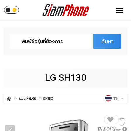
ค้นหา
LG SH130
แอลจี (LG)
SH130
TH